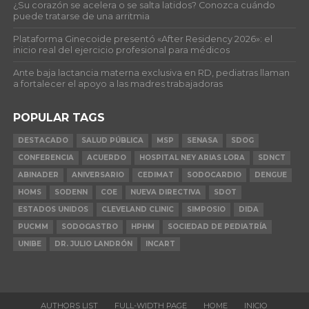
¿Su corazón se acelera o se salta latidos? Conozca cuándo
puede tratarse de una arritmia
Plataforma Ginecoide presentó «After Residency 2026»: el
inicio real del ejercicio profesional para médicos
Ante baja lactancia materna exclusiva en RD, pediatras llaman
a fortalecer el apoyo a las madres trabajadoras
POPULAR TAGS
DESTACADO
SALUD PÚBLICA
MSP
SENASA
SDOG
CONFERENCIA
ACUERDO
HOSPITAL NEY ARIAS LORA
SDNCT
ABINADER
ANIVERSARIO
CEDIMAT
SODOCARDIO
DENGUE
HOMS
SODENN
COE
NUEVA DIRECTIVA
SDOT
ESTADOS UNIDOS
CLEVELAND CLINIC
SIMPOSIO
DIDA
PUCMM
SODOGASTRO
HPHM
SOCIEDAD DE PEDIATRÍA
UNIBE
DR. JULIO LANDRÓN
INCART
AUTHORS LIST
FULL-WIDTH PAGE
HOME
INICIO