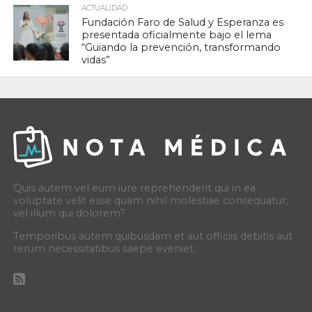
ACTUALIDAD
Fundación Faro de Salud y Esperanza es
presentada oficialmente bajo el lema
“Guiando la prevención, transformando
vidas”
Quis autem vel eum iure reprehenderit qui in ea
voluptate velit esse quam nihil molestiae consequatur,
vel illum qui dolorem?
Temporibus autem quibusdam et aut officiis debitis aut
rerum necessitatibus saepe eveniet.