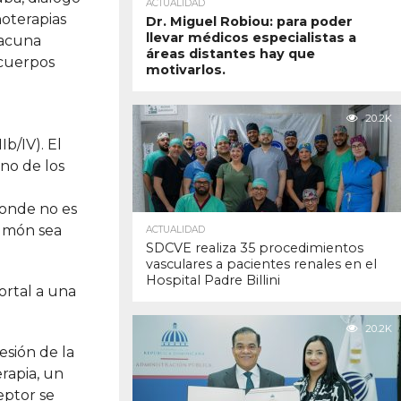
ACTUALIDAD
noterapias
Dr. Miguel Robiou: para poder
llevar médicos especialistas a
vacuna
áreas distantes hay que
icuerpos
motivarlos.
20.2K
b/IV). El
no de los
donde no es
ulmón sea
ACTUALIDAD
SDCVE realiza 35 procedimientos
vasculares a pacientes renales en el
Hospital Padre Billini
rtal a una
20.2K
esión de la
rapia, un
eptor se