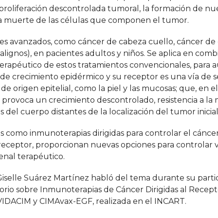
la proliferación descontrolada tumoral, la formación de nu
a muerte de las células que componen el tumor.
res avanzados, como cáncer de cabeza cuello, cáncer de 
lignos), en pacientes adultos y niños. Se aplica en comb
o terapéutico de estos tratamientos convencionales, para 
r de crecimiento epidérmico y su receptor es una vía de s
de origen epitelial, como la piel y las mucosas; que, en el
 provoca un crecimiento descontrolado, resistencia a la
 del cuerpo distantes de la localización del tumor inicial
s como inmunoterapias dirigidas para controlar el cánc
 receptor, proporcionan nuevas opciones para controlar v
enal terapéutico.
 Giselle Suárez Martínez habló del tema durante su parti
orio sobre Inmunoterapias de Cáncer Dirigidas al Recept
 VIDACIM y CIMAvax-EGF, realizada en el INCART.