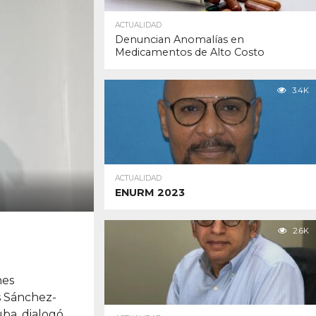
ACTUALIDAD
Denuncian Anomalías en
Medicamentos de Alto Costo
3.4K
ACTUALIDAD
ENURM 2023
2.6K
nes
es Sánchez-
ba, dialogó