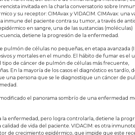
rencista invitada en la charla conversatorio sobre Inmu
érmico y su receptor: CIMAvax y VIDACIM. CIMAvax: una 
a inmune del paciente contra su tumor, a través de ant
epidérmico en sangre, una de las sustancias (moléculas)
cuencia, detiene la progresión de la enfermedad.
e pulmón de células no pequeñas, en etapa avanzada (III
vos y mortales en el mundo. El hábito de fumar es el u
el tipo de cáncer de pulmón de células más frecuente,
as. En la mayoría de los casos el diagnóstico es tardío, 
que una persona que se le diagnostique un cáncer de p
rmedad.
 modificado el panorama sombrío de una enfermedad mo
a enfermedad, pero logra controlarla, detiene la progr
 calidad de vida del paciente. VIDACIM: es otra inmunote
ctor de crecimiento epidérmico, que impide que este rec