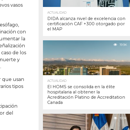
evos vasos
ACTUALIDAD
DIDA alcanza nivel de excelencia con
certificación CAF +300 otorgado por
esófago,
el MAP
inación con
aumentar la
19.9K
eñalización
 caso de los
 muerte y
.
er que usan
ACTUALIDAD
arios tipos
El HOMS se consolida en la élite
hospitalaria al obtener la
Acreditación Platino de Accreditation
Canada
cipación
or del
19.9K