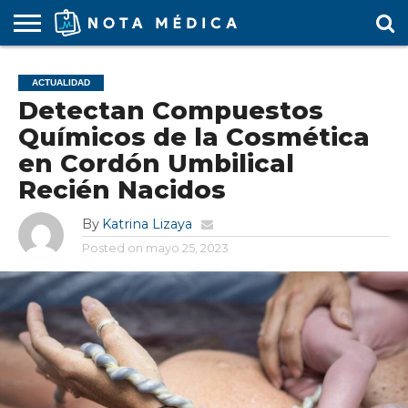
AGENDA
MÉDICA
ARS
ARTÍCULO
ACTUALIDAD
COLEGIO
COVID-
EDUCACIÓN
ESTUDIANTES
FARMACÉUTICAS
GUBERNAMENTAL
HOSPITALES
MARKETING
RESIDENTES
SALUD
SOCIEDADES
TURISMO
VÍDEOS
ACTUALIDAD
MÉDICO
19
MÉDICA
Y CLÍNICAS
MÉDICO
LABORAL
MÉDICAS
MÉDICO
Detectan Compuestos
Químicos de la Cosmética
en Cordón Umbilical
Recién Nacidos
By
Katrina Lizaya
Posted on
mayo 25, 2023