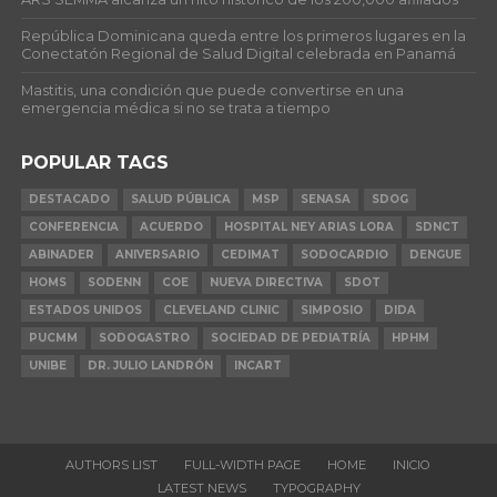
República Dominicana queda entre los primeros lugares en la
Conectatón Regional de Salud Digital celebrada en Panamá
Mastitis, una condición que puede convertirse en una
emergencia médica si no se trata a tiempo
POPULAR TAGS
DESTACADO
SALUD PÚBLICA
MSP
SENASA
SDOG
CONFERENCIA
ACUERDO
HOSPITAL NEY ARIAS LORA
SDNCT
ABINADER
ANIVERSARIO
CEDIMAT
SODOCARDIO
DENGUE
HOMS
SODENN
COE
NUEVA DIRECTIVA
SDOT
ESTADOS UNIDOS
CLEVELAND CLINIC
SIMPOSIO
DIDA
PUCMM
SODOGASTRO
SOCIEDAD DE PEDIATRÍA
HPHM
UNIBE
DR. JULIO LANDRÓN
INCART
AUTHORS LIST
FULL-WIDTH PAGE
HOME
INICIO
LATEST NEWS
TYPOGRAPHY