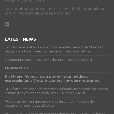
vel illum qui dolorem?
Temporibus autem quibusdam et aut officiis debitis aut
rerum necessitatibus saepe eveniet.
LATEST NEWS
Estudio revela alta prevalencia de enfermedad de Chagas y
riesgo de alteraciones cardíacas en personas latinas
Denuncian Anomalías en Medicamentos de Alto Costo
ENURM 2023
Dr. Miguel Robiou: para poder llevar médicos
especialistas a áreas distantes hay que motivarlos.
SNS fortalece atención materno-infantil y neonatal con nuevas
estrategias y avances en la Red Pública de Salud
Pediatras afirman que uno de cada cinco niños puede
desarrollar dermatitis atópica
ARS SEMMA alcanza un hito histórico de los 200,000 afiliados