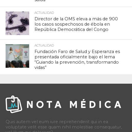
ACTUALIDAD
Director de la OMS eleva a más de 900
los casos sospechosos de ébola en
República Democrática del Congo
ACTUALIDAD
Fundación Faro de Salud y Esperanza es
presentada oficialmente bajo el lema
“Guiando la prevención, transformando
vidas”
Quis autem vel eum iure reprehenderit qui in ea
voluptate velit esse quam nihil molestiae consequatur,