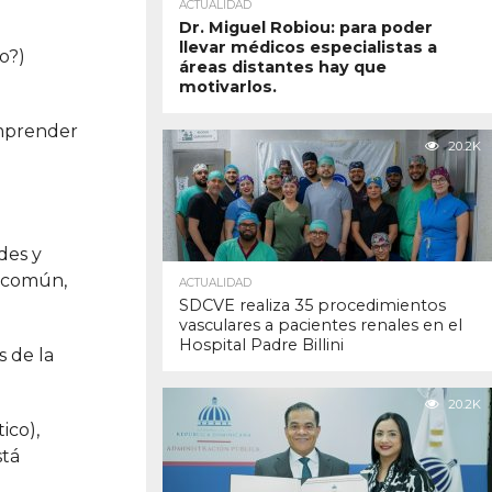
ACTUALIDAD
Dr. Miguel Robiou: para poder
llevar médicos especialistas a
to?)
áreas distantes hay que
motivarlos.
omprender
20.2K
des y
n común,
ACTUALIDAD
SDCVE realiza 35 procedimientos
vasculares a pacientes renales en el
Hospital Padre Billini
s de la
20.2K
ico),
stá