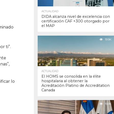
ACTUALIDAD
DIDA alcanza nivel de excelencia con
certificación CAF +300 otorgado por
el MAP
rminado
19.9K
r ti”.
nte
nas”,
ACTUALIDAD
El HOMS se consolida en la élite
hospitalaria al obtener la
ficar lo
Acreditación Platino de Accreditation
Canada
19.9K