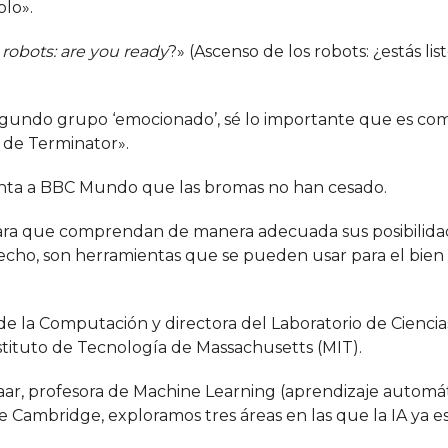
lo».
 robots: are you ready
?» (Ascenso de los robots: ¿estás lis
egundo grupo ‘emocionado’, sé lo importante que es c
s de Terminator».
enta a BBC Mundo que las bromas no han cesado.
ara que comprendan de manera adecuada sus posibilida
echo, son herramientas que se pueden usar para el bie
 de la Computación y directora del Laboratorio de Ciencia
nstituto de Tecnología de Massachusetts (MIT).
aar, profesora de Machine Learning (aprendizaje automát
 de Cambridge, exploramos tres áreas en las que la IA ya e