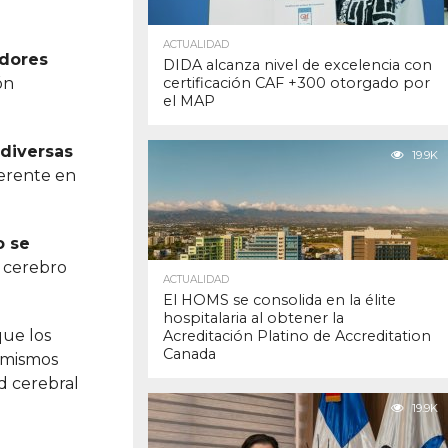
ACTUALIDAD
adores
DIDA alcanza nivel de excelencia con
ón
certificación CAF +300 otorgado por
el MAP
 diversas
19.9K
ferente en
o se
l cerebro
ACTUALIDAD
El HOMS se consolida en la élite
hospitalaria al obtener la
que los
Acreditación Platino de Accreditation
Canada
 mismos
d cerebral
19.9K