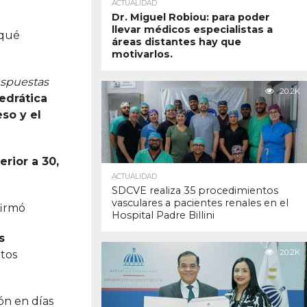
ACTUALIDAD
Dr. Miguel Robiou: para poder
llevar médicos especialistas a
 qué
áreas distantes hay que
motivarlos.
espuestas
20.2K
edrática
so y el
rior a 30,
ACTUALIDAD
SDCVE realiza 35 procedimientos
vasculares a pacientes renales en el
afirmó
Hospital Padre Billini
s
20.2K
atos
ón en días