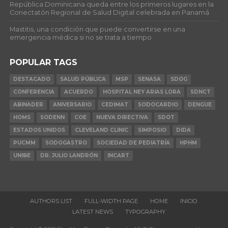
República Dominicana queda entre los primeros lugares en la
Conectatón Regional de Salud Digital celebrada en Panamá
Mastitis, una condición que puede convertirse en una
emergencia médica si no se trata a tiempo
POPULAR TAGS
DESTACADO
SALUD PÚBLICA
MSP
SENASA
SDOG
CONFERENCIA
ACUERDO
HOSPITAL NEY ARIAS LORA
SDNCT
ABINADER
ANIVERSARIO
CEDIMAT
SODOCARDIO
DENGUE
HOMS
SODENN
COE
NUEVA DIRECTIVA
SDOT
ESTADOS UNIDOS
CLEVELAND CLINIC
SIMPOSIO
DIDA
PUCMM
SODOGASTRO
SOCIEDAD DE PEDIATRÍA
HPHM
UNIBE
DR. JULIO LANDRÓN
INCART
AUTHORS LIST
FULL-WIDTH PAGE
HOME
INICIO
LATEST NEWS
TYPOGRAPHY