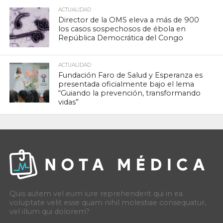
ACTUALIDAD
Director de la OMS eleva a más de 900
los casos sospechosos de ébola en
República Democrática del Congo
ACTUALIDAD
Fundación Faro de Salud y Esperanza es
presentada oficialmente bajo el lema
“Guiando la prevención, transformando
vidas”
Quis autem vel eum iure reprehenderit qui in ea
voluptate velit esse quam nihil molestiae consequatur,
vel illum qui dolorem?