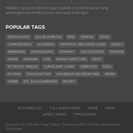
Mastitis, una condición que puede convertirse en una
emergencia médica si no se trata a tiempo
POPULAR TAGS
DESTACADO
SALUD PÚBLICA
MSP
SENASA
SDOG
CONFERENCIA
ACUERDO
HOSPITAL NEY ARIAS LORA
SDNCT
ABINADER
ANIVERSARIO
CEDIMAT
SODOCARDIO
DENGUE
HOMS
SODENN
COE
NUEVA DIRECTIVA
SDOT
ESTADOS UNIDOS
CLEVELAND CLINIC
SIMPOSIO
DIDA
PUCMM
SODOGASTRO
SOCIEDAD DE PEDIATRÍA
HPHM
UNIBE
DR. JULIO LANDRÓN
INCART
AUTHORS LIST
FULL-WIDTH PAGE
HOME
INICIO
LATEST NEWS
TYPOGRAPHY
Copyright © 2015 Flex Mag Theme. Theme by MVP Themes, powered by
Wordpress.