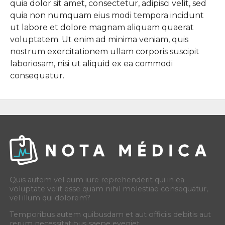
quia dolor sit amet, consectetur, adipisci velit, sed
quia non numquam eius modi tempora incidunt
ut labore et dolore magnam aliquam quaerat
voluptatem. Ut enim ad minima veniam, quis
nostrum exercitationem ullam corporis suscipit
laboriosam, nisi ut aliquid ex ea commodi
consequatur.
Quis autem vel eum iure reprehenderit qui in ea
voluptate velit esse quam nihil molestiae consequatur,
vel illum qui dolorem?
Temporibus autem quibusdam et aut officiis debitis aut
rerum necessitatibus saepe eveniet.