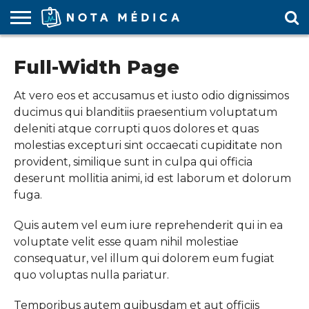
AGENDA
MÉDICA
ARS
ARTÍCULO
ACTUALIDAD
COLEGIO
COVID-
EDUCACIÓN
ESTUDIANTES
FARMACÉUTICAS
GUBERNAMENTAL
HOSPITALES
MARKETING
RESIDENTES
SALUD
SOCIEDADES
TURISMO
VÍDEOS
Full-Width Page
MÉDICO
19
MÉDICA
Y CLÍNICAS
MÉDICO
LABORAL
MÉDICAS
MÉDICO
At vero eos et accusamus et iusto odio dignissimos
ducimus qui blanditiis praesentium voluptatum
deleniti atque corrupti quos dolores et quas
molestias excepturi sint occaecati cupiditate non
provident, similique sunt in culpa qui officia
deserunt mollitia animi, id est laborum et dolorum
fuga.
Quis autem vel eum iure reprehenderit qui in ea
voluptate velit esse quam nihil molestiae
consequatur, vel illum qui dolorem eum fugiat
quo voluptas nulla pariatur.
Temporibus autem quibusdam et aut officiis