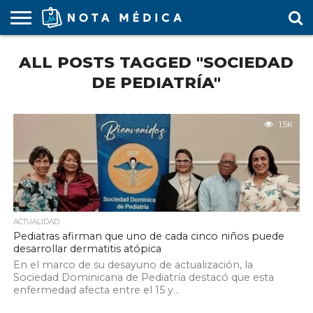
AGENDA
ALL POSTS TAGGED "SOCIEDAD
MÉDICA
ARS
ARTÍCULO
ACTUALIDAD
COLEGIO
COVID-
EDUCACIÓN
ESTUDIANTES
FARMACÉUTICAS
GUBERNAMENTAL
HOSPITALES
MARKETING
RESIDENTES
SALUD
SOCIEDADES
TURISMO
VÍDEOS
MÉDICO
19
MÉDICA
Y CLÍNICAS
MÉDICO
LABORAL
MÉDICAS
MÉDICO
DE PEDIATRÍA"
1.5K
ACTUALIDAD
Pediatras afirman que uno de cada cinco niños puede
desarrollar dermatitis atópica
En el marco de su desayuno de actualización, la
Sociedad Dominicana de Pediatría destacó que esta
enfermedad afecta entre el 15 y...