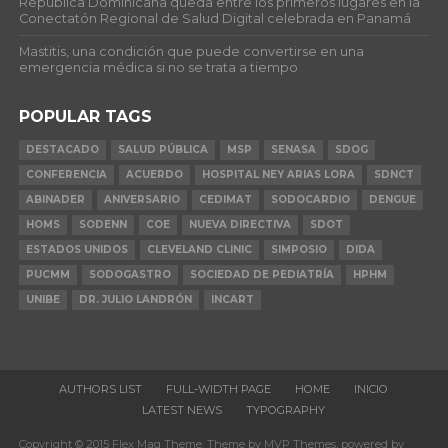
República Dominicana queda entre los primeros lugares en la
Conectatón Regional de Salud Digital celebrada en Panamá
Mastitis, una condición que puede convertirse en una
emergencia médica si no se trata a tiempo
POPULAR TAGS
DESTACADO
SALUD PÚBLICA
MSP
SENASA
SDOG
CONFERENCIA
ACUERDO
HOSPITAL NEY ARIAS LORA
SDNCT
ABINADER
ANIVERSARIO
CEDIMAT
SODOCARDIO
DENGUE
HOMS
SODENN
COE
NUEVA DIRECTIVA
SDOT
ESTADOS UNIDOS
CLEVELAND CLINIC
SIMPOSIO
DIDA
PUCMM
SODOGASTRO
SOCIEDAD DE PEDIATRÍA
HPHM
UNIBE
DR. JULIO LANDRÓN
INCART
AUTHORS LIST
FULL-WIDTH PAGE
HOME
INICIO
LATEST NEWS
TYPOGRAPHY
Copyright © 2015 Flex Mag Theme. Theme by MVP Themes, powered by