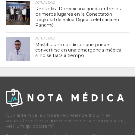
ACTUALIDAD
República Dominicana queda entre los
primeros lugares en la Conectatón
Regional de Salud Digital celebrada en
Panamá
ACTUALIDAD
Mastitis, una condición que puede
convertirse en una emergencia médica
si no se trata a tiempo
Quis autem vel eum iure reprehenderit qui in ea
voluptate velit esse quam nihil molestiae consequatur,
vel illum qui dolorem?