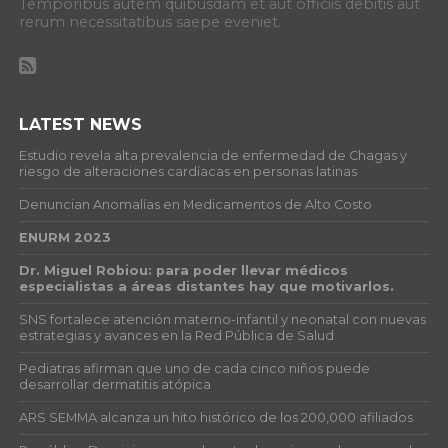
Temporibus autem quibusdam et aut officiis debitis aut
rerum necessitatibus saepe eveniet.
LATEST NEWS
Estudio revela alta prevalencia de enfermedad de Chagas y
riesgo de alteraciones cardíacas en personas latinas
Denuncian Anomalías en Medicamentos de Alto Costo
ENURM 2023
Dr. Miguel Robiou: para poder llevar médicos
especialistas a áreas distantes hay que motivarlos.
SNS fortalece atención materno-infantil y neonatal con nuevas
estrategias y avances en la Red Pública de Salud
Pediatras afirman que uno de cada cinco niños puede
desarrollar dermatitis atópica
ARS SEMMA alcanza un hito histórico de los 200,000 afiliados