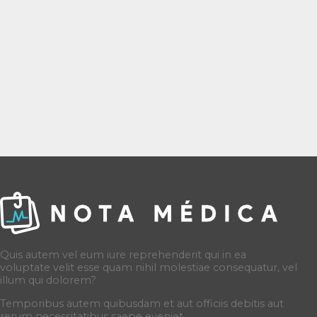
Quis autem vel eum iure reprehenderit qui in ea
voluptate velit esse quam nihil molestiae consequatur, vel
illum qui dolorem?
Temporibus autem quibusdam et aut officiis debitis aut
rerum necessitatibus saepe eveniet.