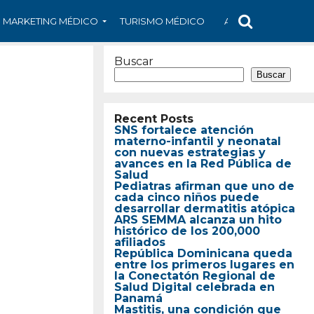
MARKETING MÉDICO
TURISMO MÉDICO
ARS
ARTÍCULO
Buscar
Buscar
Recent Posts
SNS fortalece atención
materno-infantil y neonatal
con nuevas estrategias y
avances en la Red Pública de
Salud
Pediatras afirman que uno de
cada cinco niños puede
desarrollar dermatitis atópica
ARS SEMMA alcanza un hito
histórico de los 200,000
afiliados
República Dominicana queda
entre los primeros lugares en
la Conectatón Regional de
Salud Digital celebrada en
Panamá
Mastitis, una condición que