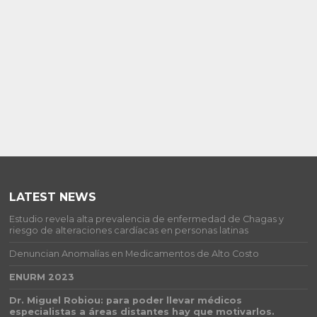
LATEST NEWS
Estudio revela alta prevalencia de enfermedad de Chagas y
riesgo de alteraciones cardíacas en personas latinas
Denuncian Anomalías en Medicamentos de Alto Costo
ENURM 2023
Dr. Miguel Robiou: para poder llevar médicos
especialistas a áreas distantes hay que motivarlos.