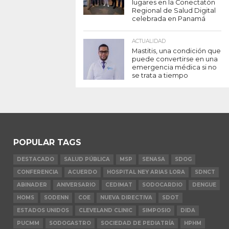
lugares en la Conectatón
Regional de Salud Digital
celebrada en Panamá
ACTUALIDAD
Mastitis, una condición que
puede convertirse en una
emergencia médica si no
se trata a tiempo
POPULAR TAGS
DESTACADO
SALUD PÚBLICA
MSP
SENASA
SDOG
CONFERENCIA
ACUERDO
HOSPITAL NEY ARIAS LORA
SDNCT
ABINADER
ANIVERSARIO
CEDIMAT
SODOCARDIO
DENGUE
HOMS
SODENN
COE
NUEVA DIRECTIVA
SDOT
ESTADOS UNIDOS
CLEVELAND CLINIC
SIMPOSIO
DIDA
PUCMM
SODOGASTRO
SOCIEDAD DE PEDIATRÍA
HPHM