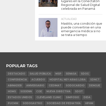
lugares en la Conectatón
Regional de Salud Digital
celebrada en Panamá
ACTUALIDAD
Mastitis, una condición que
puede convertirse en una
emergencia médica si no
se trata a tiempo
POPULAR TAGS
DESTACADO
SALUD PÚBLICA
MSP
SENASA
SDOG
CONFERENCIA
ACUERDO
HOSPITAL NEY ARIAS LORA
SDNCT
ABINADER
ANIVERSARIO
CEDIMAT
SODOCARDIO
DENGUE
HOMS
SODENN
COE
NUEVA DIRECTIVA
SDOT
ESTADOS UNIDOS
CLEVELAND CLINIC
SIMPOSIO
DIDA
PUCMM
SODOGASTRO
SOCIEDAD DE PEDIATRÍA
HPHM