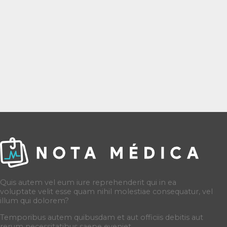
Quis autem vel eum iure reprehenderit qui in ea
voluptate velit esse quam nihil molestiae consequatur, vel
illum qui dolorem?
Temporibus autem quibusdam et aut officiis debitis aut
rerum necessitatibus saepe eveniet.