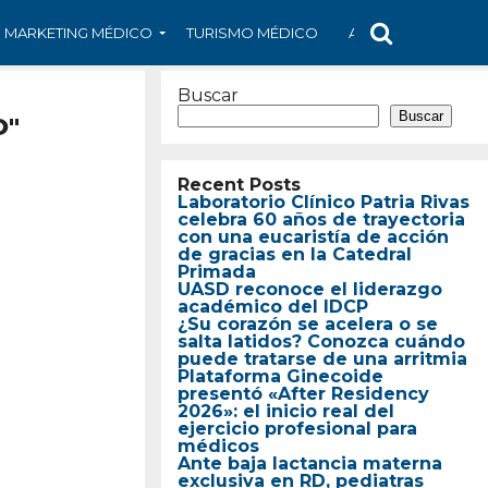
MARKETING MÉDICO
TURISMO MÉDICO
ARS
ARTÍCULO
Buscar
Buscar
O"
Recent Posts
Laboratorio Clínico Patria Rivas
celebra 60 años de trayectoria
con una eucaristía de acción
de gracias en la Catedral
Primada
UASD reconoce el liderazgo
académico del IDCP
¿Su corazón se acelera o se
salta latidos? Conozca cuándo
puede tratarse de una arritmia
Plataforma Ginecoide
presentó «After Residency
2026»: el inicio real del
ejercicio profesional para
médicos
Ante baja lactancia materna
exclusiva en RD, pediatras