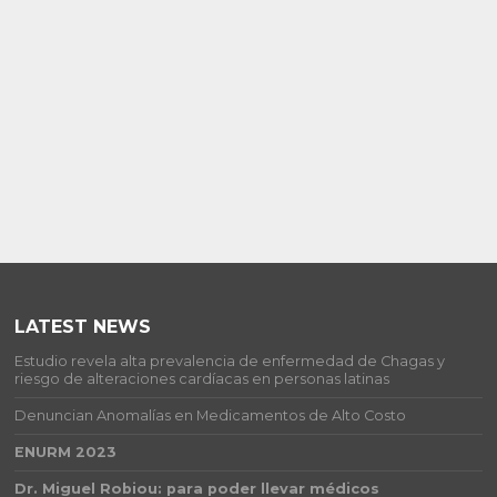
LATEST NEWS
Estudio revela alta prevalencia de enfermedad de Chagas y
riesgo de alteraciones cardíacas en personas latinas
Denuncian Anomalías en Medicamentos de Alto Costo
ENURM 2023
Dr. Miguel Robiou: para poder llevar médicos