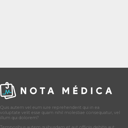
Quis autem vel eum iure reprehenderit qui in ea
voluptate velit esse quam nihil molestiae consequatur, vel
illum qui dolorem?
Temporibus autem quibusdam et aut officiis debitis aut