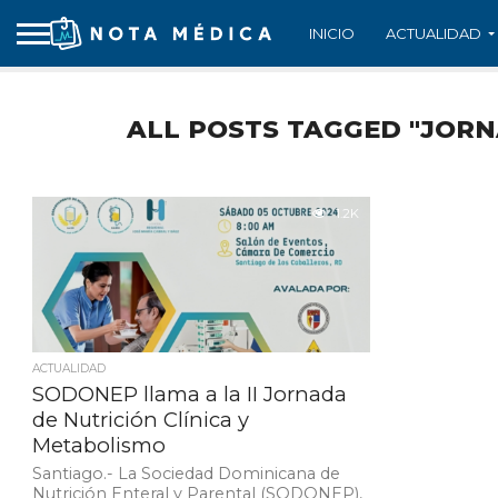
INICIO
ACTUALIDAD
ALL POSTS TAGGED "JORN
1.2K
ACTUALIDAD
SODONEP llama a la II Jornada
de Nutrición Clínica y
Metabolismo
Santiago.- La Sociedad Dominicana de
Nutrición Enteral y Parental (SODONEP),