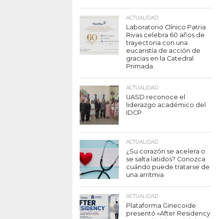
ACTUALIDAD
Laboratorio Clínico Patria
Rivas celebra 60 años de
trayectoria con una
eucaristía de acción de
gracias en la Catedral
Primada
ACTUALIDAD
UASD reconoce el
liderazgo académico del
IDCP
ACTUALIDAD
¿Su corazón se acelera o
se salta latidos? Conozca
cuándo puede tratarse de
una arritmia
ACTUALIDAD
Plataforma Ginecoide
presentó «After Residency