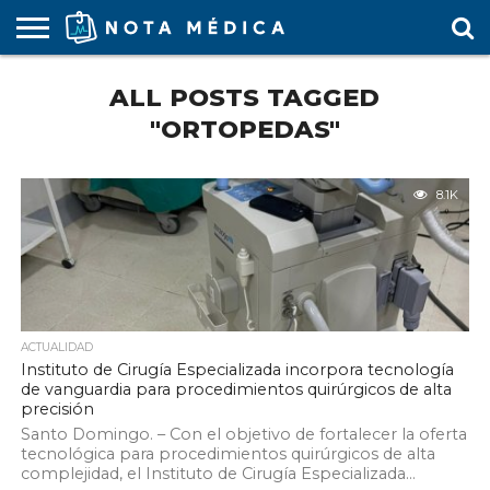
AGENDA
ALL POSTS TAGGED
MÉDICA
ARS
ARTÍCULO
ACTUALIDAD
COLEGIO
COVID-
EDUCACIÓN
ESTUDIANTES
FARMACÉUTICAS
GUBERNAMENTAL
HOSPITALES
MARKETING
RESIDENTES
SALUD
SOCIEDADES
TURISMO
VÍDEOS
MÉDICO
19
MÉDICA
Y CLÍNICAS
MÉDICO
LABORAL
MÉDICAS
MÉDICO
"ORTOPEDAS"
8.1K
ACTUALIDAD
Instituto de Cirugía Especializada incorpora tecnología
de vanguardia para procedimientos quirúrgicos de alta
precisión
Santo Domingo. – Con el objetivo de fortalecer la oferta
tecnológica para procedimientos quirúrgicos de alta
complejidad, el Instituto de Cirugía Especializada...