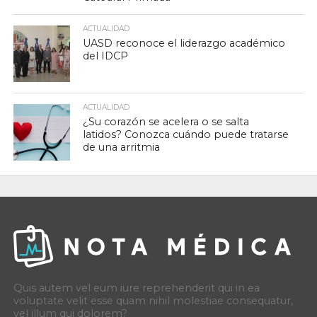
ACTUALIDAD
UASD reconoce el liderazgo académico
del IDCP
ACTUALIDAD
¿Su corazón se acelera o se salta
latidos? Conozca cuándo puede tratarse
de una arritmia
Quis autem vel eum iure reprehenderit qui in ea
voluptate velit esse quam nihil molestiae consequatur,
vel illum qui dolorem?