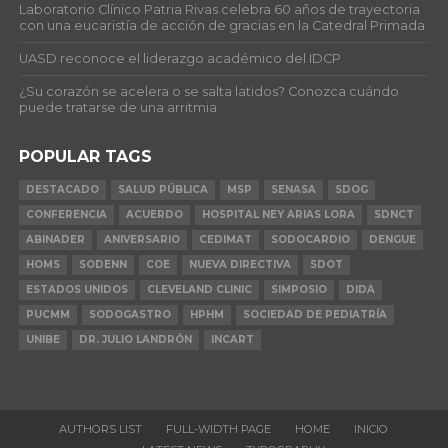
Laboratorio Clínico Patria Rivas celebra 60 años de trayectoria
con una eucaristía de acción de gracias en la Catedral Primada
UASD reconoce el liderazgo académico del IDCP
¿Su corazón se acelera o se salta latidos? Conozca cuándo
puede tratarse de una arritmia
POPULAR TAGS
DESTACADO
SALUD PÚBLICA
MSP
SENASA
SDOG
CONFERENCIA
ACUERDO
HOSPITAL NEY ARIAS LORA
SDNCT
ABINADER
ANIVERSARIO
CEDIMAT
SODOCARDIO
DENGUE
HOMS
SODENN
COE
NUEVA DIRECTIVA
SDOT
ESTADOS UNIDOS
CLEVELAND CLINIC
SIMPOSIO
DIDA
PUCMM
SODOGASTRO
HPHM
SOCIEDAD DE PEDIATRÍA
UNIBE
DR. JULIO LANDRÓN
INCART
AUTHORS LIST
FULL-WIDTH PAGE
HOME
INICIO