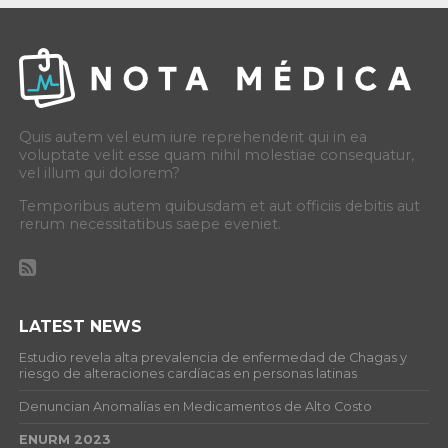
Quis autem vel eum iure reprehenderit qui in ea
voluptate velit esse quam nihil molestiae consequatur,
vel illum qui dolorem?
Temporibus autem quibusdam et aut officiis debitis aut
rerum necessitatibus saepe eveniet.
LATEST NEWS
Estudio revela alta prevalencia de enfermedad de Chagas y
riesgo de alteraciones cardíacas en personas latinas
Denuncian Anomalías en Medicamentos de Alto Costo
ENURM 2023