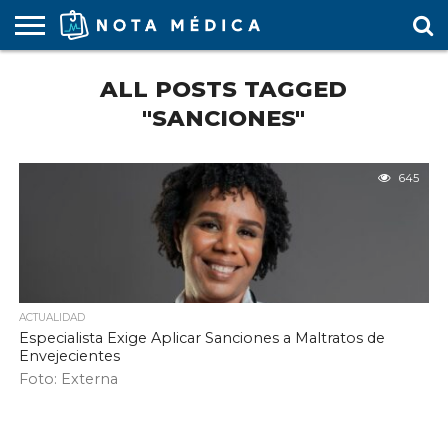
AGENDA
ALL POSTS TAGGED
MÉDICA
ARS
ARTÍCULO
ACTUALIDAD
COLEGIO
COVID-
EDUCACIÓN
ESTUDIANTES
FARMACÉUTICAS
GUBERNAMENTAL
HOSPITALES
MARKETING
RESIDENTES
SALUD
SOCIEDADES
TURISMO
VÍDEOS
MÉDICO
19
MÉDICA
Y CLÍNICAS
MÉDICO
LABORAL
MÉDICAS
MÉDICO
"SANCIONES"
645
ACTUALIDAD
Especialista Exige Aplicar Sanciones a Maltratos de
Envejecientes
Foto: Externa