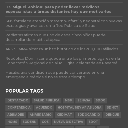
Dr. Miguel Robiou: para poder llevar médicos
especialistas a áreas distantes hay que motivarlos.
SNS fortalece atención materno-infantil y neonatal con nuevas
estrategias y avances en la Red Pública de Salud
Pediatras afirman que uno de cada cinco niños puede
desarrollar dermatitis atópica
ARS SEMMA alcanza un hito histórico de los 200,000 afiliados
República Dominicana queda entre los primeros lugares en la
Conectatón Regional de Salud Digital celebrada en Panamá
Mastitis, una condición que puede convertirse en una
emergencia médica si no se trata a tiempo
POPULAR TAGS
DESTACADO
SALUD PÚBLICA
MSP
SENASA
SDOG
CONFERENCIA
ACUERDO
HOSPITAL NEY ARIAS LORA
SDNCT
ABINADER
ANIVERSARIO
CEDIMAT
SODOCARDIO
DENGUE
HOMS
SODENN
COE
NUEVA DIRECTIVA
SDOT