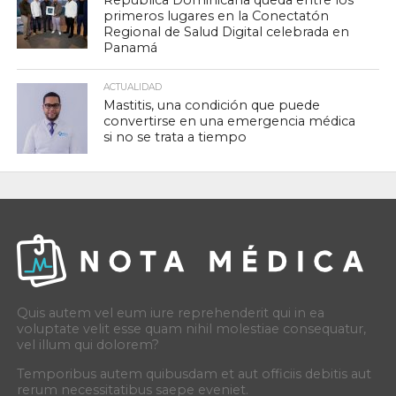
República Dominicana queda entre los
primeros lugares en la Conectatón
Regional de Salud Digital celebrada en
Panamá
ACTUALIDAD
Mastitis, una condición que puede
convertirse en una emergencia médica
si no se trata a tiempo
Quis autem vel eum iure reprehenderit qui in ea
voluptate velit esse quam nihil molestiae consequatur,
vel illum qui dolorem?
Temporibus autem quibusdam et aut officiis debitis aut
rerum necessitatibus saepe eveniet.