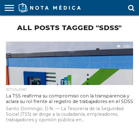
AGENDA
ALL POSTS TAGGED "SDSS"
MÉDICA
ARS
ARTÍCULO
ACTUALIDAD
COLEGIO
COVID-
EDUCACIÓN
ESTUDIANTES
FARMACÉUTICAS
GUBERNAMENTAL
HOSPITALES
MARKETING
RESIDENTES
SALUD
SOCIEDADES
TURISMO
VÍDEOS
MÉDICO
19
MÉDICA
Y CLÍNICAS
MÉDICO
LABORAL
MÉDICAS
MÉDICO
3.9K
ACTUALIDAD
La TSS reafirma su compromiso con la transparencia y
aclara su rol frente al registro de trabajadores en el SDSS
Santo Domingo, D.N. — La Tesorería de la Seguridad
Social (TSS) se dirige a la ciudadanía, empleadores,
trabajadores y opinión pública en...