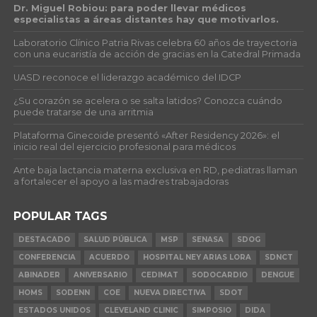
Dr. Miguel Robiou: para poder llevar médicos
especialistas a áreas distantes hay que motivarlos.
Laboratorio Clínico Patria Rivas celebra 60 años de trayectoria
con una eucaristía de acción de gracias en la Catedral Primada
UASD reconoce el liderazgo académico del IDCP
¿Su corazón se acelera o se salta latidos? Conozca cuándo
puede tratarse de una arritmia
Plataforma Ginecoide presentó «After Residency 2026»: el
inicio real del ejercicio profesional para médicos
Ante baja lactancia materna exclusiva en RD, pediatras llaman
a fortalecer el apoyo a las madres trabajadoras
POPULAR TAGS
DESTACADO
SALUD PÚBLICA
MSP
SENASA
SDOG
CONFERENCIA
ACUERDO
HOSPITAL NEY ARIAS LORA
SDNCT
ABINADER
ANIVERSARIO
CEDIMAT
SODOCARDIO
DENGUE
HOMS
SODENN
COE
NUEVA DIRECTIVA
SDOT
ESTADOS UNIDOS
CLEVELAND CLINIC
SIMPOSIO
DIDA