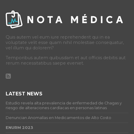
Quis autem vel eum iure reprehenderit qui in ea
voluptate velit esse quam nihil molestiae consequatur,
vel illum qui dolorem?
Temporibus autem quibusdam et aut officiis debitis aut
rerum necessitatibus saepe eveniet.
LATEST NEWS
Estudio revela alta prevalencia de enfermedad de Chagas y
riesgo de alteraciones cardíacas en personas latinas
Denuncian Anomalías en Medicamentos de Alto Costo
ENURM 2023