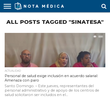
AGENDA
ALL POSTS TAGGED "SINATESA"
MÉDICA
ARS
ARTÍCULO
ACTUALIDAD
COLEGIO
COVID-
EDUCACIÓN
ESTUDIANTES
FARMACÉUTICAS
GUBERNAMENTAL
HOSPITALES
MARKETING
RESIDENTES
SALUD
SOCIEDADES
TURISMO
VÍDEOS
MÉDICO
19
MÉDICA
Y CLÍNICAS
MÉDICO
LABORAL
MÉDICAS
MÉDICO
888
ACTUALIDAD
Personal de salud exige inclusión en acuerdo salarial:
Amenaza con paro
Santo Domingo. – Este jueves, representantes del
personal administrativo y de apoyo de los centros de
salud solicitaron ser incluidos en el...