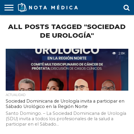
AGENDA
ALL POSTS TAGGED "SOCIEDAD
MÉDICA
ARS
ARTÍCULO
ACTUALIDAD
COLEGIO
COVID-
EDUCACIÓN
ESTUDIANTES
FARMACÉUTICAS
GUBERNAMENTAL
HOSPITALES
MARKETING
RESIDENTES
SALUD
SOCIEDADES
TURISMO
VÍDEOS
MÉDICO
19
MÉDICA
Y CLÍNICAS
MÉDICO
LABORAL
MÉDICAS
MÉDICO
DE UROLOGÍA"
2.8K
ACTUALIDAD
Sociedad Dominicana de Urología invita a participar en
Sábado Urológico en la Región Norte
Santo Domingo. – La Sociedad Dominicana de Urología
(SDU) invita a todos los profesionales de la salud a
participar en el Sábado...