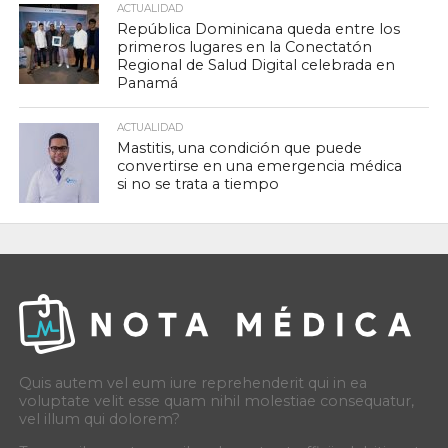
ACTUALIDAD
República Dominicana queda entre los
primeros lugares en la Conectatón
Regional de Salud Digital celebrada en
Panamá
ACTUALIDAD
Mastitis, una condición que puede
convertirse en una emergencia médica
si no se trata a tiempo
Quis autem vel eum iure reprehenderit qui in ea
voluptate velit esse quam nihil molestiae consequatur,
vel illum qui dolorem?