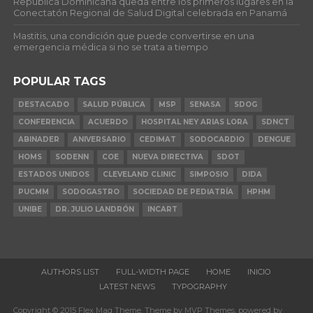
República Dominicana queda entre los primeros lugares en la
Conectatón Regional de Salud Digital celebrada en Panamá
Mastitis, una condición que puede convertirse en una
emergencia médica si no se trata a tiempo
POPULAR TAGS
DESTACADO
SALUD PÚBLICA
MSP
SENASA
SDOG
CONFERENCIA
ACUERDO
HOSPITAL NEY ARIAS LORA
SDNCT
ABINADER
ANIVERSARIO
CEDIMAT
SODOCARDIO
DENGUE
HOMS
SODENN
COE
NUEVA DIRECTIVA
SDOT
ESTADOS UNIDOS
CLEVELAND CLINIC
SIMPOSIO
DIDA
PUCMM
SODOGASTRO
SOCIEDAD DE PEDIATRÍA
HPHM
UNIBE
DR. JULIO LANDRÓN
INCART
AUTHORS LIST
FULL-WIDTH PAGE
HOME
INICIO
LATEST NEWS
TYPOGRAPHY
Copyright © 2015 Flex Mag Theme. Theme by MVP Themes, powered by