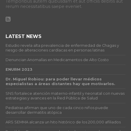
Temporibus autem quibusdam et aut officiis debitis aut
rerum necessitatibus saepe eveniet.
LATEST NEWS
Estudio revela alta prevalencia de enfermedad de Chagas y
riesgo de alteraciones cardíacas en personas latinas
Denuncian Anomalías en Medicamentos de Alto Costo
ENURM 2023
Dr. Miguel Robiou: para poder llevar médicos
especialistas a áreas distantes hay que motivarlos.
SNS fortalece atención materno-infantil y neonatal con nuevas
estrategias y avances en la Red Pública de Salud
Pediatras afirman que uno de cada cinco niños puede
desarrollar dermatitis atópica
ARS SEMMA alcanza un hito histórico de los 200,000 afiliados