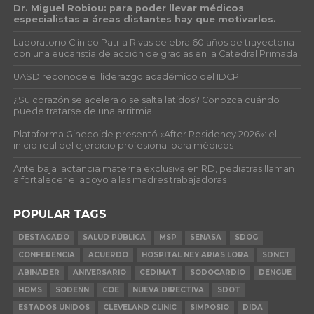
Dr. Miguel Robiou: para poder llevar médicos
especialistas a áreas distantes hay que motivarlos.
Laboratorio Clínico Patria Rivas celebra 60 años de trayectoria
con una eucaristía de acción de gracias en la Catedral Primada
UASD reconoce el liderazgo académico del IDCP
¿Su corazón se acelera o se salta latidos? Conozca cuándo
puede tratarse de una arritmia
Plataforma Ginecoide presentó «After Residency 2026»: el
inicio real del ejercicio profesional para médicos
Ante baja lactancia materna exclusiva en RD, pediatras llaman
a fortalecer el apoyo a las madres trabajadoras
POPULAR TAGS
DESTACADO
SALUD PÚBLICA
MSP
SENASA
SDOG
CONFERENCIA
ACUERDO
HOSPITAL NEY ARIAS LORA
SDNCT
ABINADER
ANIVERSARIO
CEDIMAT
SODOCARDIO
DENGUE
HOMS
SODENN
COE
NUEVA DIRECTIVA
SDOT
ESTADOS UNIDOS
CLEVELAND CLINIC
SIMPOSIO
DIDA