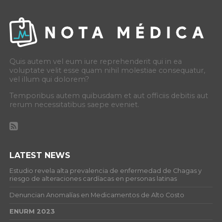
Quis autem vel eum iure reprehenderit qui in ea
voluptate velit esse quam nihil molestiae consequatur,
vel illum qui dolorem?
Temporibus autem quibusdam et aut officiis debitis aut
rerum necessitatibus saepe eveniet.
LATEST NEWS
Estudio revela alta prevalencia de enfermedad de Chagas y
riesgo de alteraciones cardíacas en personas latinas
Denuncian Anomalías en Medicamentos de Alto Costo
ENURM 2023