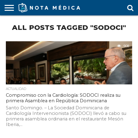
AGENDA
ALL POSTS TAGGED "SODOCI"
MÉDICA
ARS
ARTÍCULO
ACTUALIDAD
COLEGIO
COVID-
EDUCACIÓN
ESTUDIANTES
FARMACÉUTICAS
GUBERNAMENTAL
HOSPITALES
MARKETING
RESIDENTES
SALUD
SOCIEDADES
TURISMO
VÍDEOS
MÉDICO
19
MÉDICA
Y CLÍNICAS
MÉDICO
LABORAL
MÉDICAS
MÉDICO
908
ACTUALIDAD
Compromiso con la Cardiología: SODOCI realiza su
primera Asamblea en República Dominicana
Santo Domingo. – La Sociedad Dominicana de
Cardiología Intervencionista (SODOCI) llevó a cabo su
primera asamblea ordinaria en el restaurante Mesón
Iberia,...