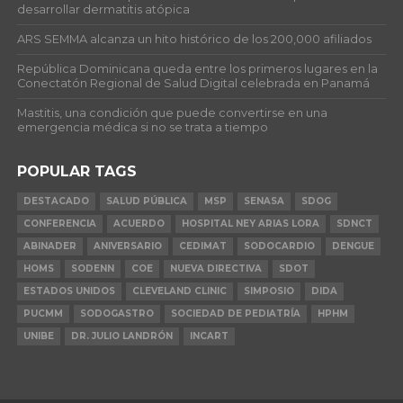
desarrollar dermatitis atópica
ARS SEMMA alcanza un hito histórico de los 200,000 afiliados
República Dominicana queda entre los primeros lugares en la
Conectatón Regional de Salud Digital celebrada en Panamá
Mastitis, una condición que puede convertirse en una
emergencia médica si no se trata a tiempo
POPULAR TAGS
DESTACADO
SALUD PÚBLICA
MSP
SENASA
SDOG
CONFERENCIA
ACUERDO
HOSPITAL NEY ARIAS LORA
SDNCT
ABINADER
ANIVERSARIO
CEDIMAT
SODOCARDIO
DENGUE
HOMS
SODENN
COE
NUEVA DIRECTIVA
SDOT
ESTADOS UNIDOS
CLEVELAND CLINIC
SIMPOSIO
DIDA
PUCMM
SODOGASTRO
SOCIEDAD DE PEDIATRÍA
HPHM
UNIBE
DR. JULIO LANDRÓN
INCART