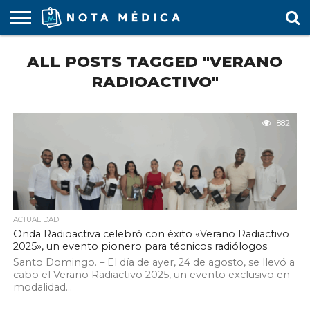
AGENDA
ALL POSTS TAGGED "VERANO
MÉDICA
ARS
ARTÍCULO
ACTUALIDAD
COLEGIO
COVID-
EDUCACIÓN
ESTUDIANTES
FARMACÉUTICAS
GUBERNAMENTAL
HOSPITALES
MARKETING
RESIDENTES
SALUD
SOCIEDADES
TURISMO
VÍDEOS
MÉDICO
19
MÉDICA
Y CLÍNICAS
MÉDICO
LABORAL
MÉDICAS
MÉDICO
RADIOACTIVO"
882
ACTUALIDAD
Onda Radioactiva celebró con éxito «Verano Radiactivo
2025», un evento pionero para técnicos radiólogos
Santo Domingo. – El día de ayer, 24 de agosto, se llevó a
cabo el Verano Radiactivo 2025, un evento exclusivo en
modalidad...