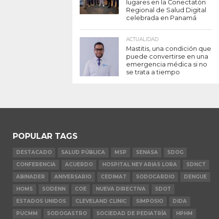
lugares en la Conectatón
Regional de Salud Digital
celebrada en Panamá
ACTUALIDAD
Mastitis, una condición que
puede convertirse en una
emergencia médica si no
se trata a tiempo
POPULAR TAGS
DESTACADO
SALUD PÚBLICA
MSP
SENASA
SDOG
CONFERENCIA
ACUERDO
HOSPITAL NEY ARIAS LORA
SDNCT
ABINADER
ANIVERSARIO
CEDIMAT
SODOCARDIO
DENGUE
HOMS
SODENN
COE
NUEVA DIRECTIVA
SDOT
ESTADOS UNIDOS
CLEVELAND CLINIC
SIMPOSIO
DIDA
PUCMM
SODOGASTRO
SOCIEDAD DE PEDIATRÍA
HPHM