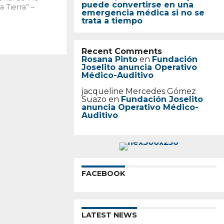
puede convertirse en una
a Tierra” –
emergencia médica si no se
trata a tiempo
Recent Comments
Rosana Pinto
en
Fundación
Joselito anuncia Operativo
Médico-Auditivo
jacqueline Mercedes Gómez
Suazo
en
Fundación Joselito
anuncia Operativo Médico-
Auditivo
FACEBOOK
LATEST NEWS