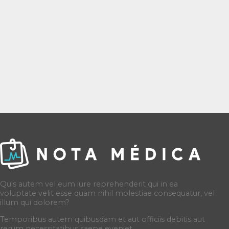
Quis autem vel eum iure reprehenderit qui in ea
voluptate velit esse quam nihil molestiae consequatur, vel
illum qui dolorem?
Temporibus autem quibusdam et aut officiis debitis aut
rerum necessitatibus saepe eveniet.