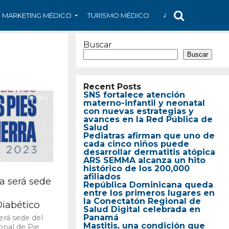
MARKETING MÉDICO
TURISMO MÉDICO
ARS
ARTÍCULO
Buscar
Buscar
Recent Posts
SNS fortalece atención
841
materno-infantil y neonatal
con nuevas estrategias y
avances en la Red Pública de
Salud
Pediatras afirman que uno de
cada cinco niños puede
desarrollar dermatitis atópica
ARS SEMMA alcanza un hito
histórico de los 200,000
afiliados
 será sede
República Dominicana queda
entre los primeros lugares en
la Conectatón Regional de
Diabético
Salud Digital celebrada en
Panamá
rá sede del
Mastitis, una condición que
nal de Pie