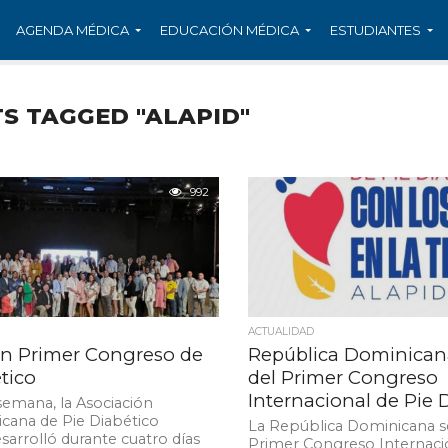
AGENDA MÉDICA
EDUCACIÓN MÉDICA
ESTUDIANTES
TS TAGGED "ALAPID"
992
ACTUALIDAD
n Primer Congreso de
República Dominicana
tico
del Primer Congreso
Internacional de Pie 
 semana, la Asociación
cana de Pie Diabético
La República Dominicana se
sarrolló durante cuatro días
Primer Congreso Internacio