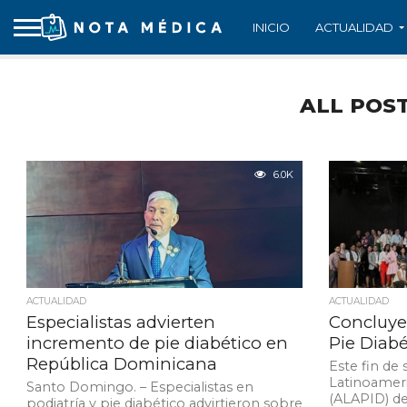
INICIO
ACTUALIDAD
ALL POS
6.0K
ACTUALIDAD
ACTUALIDAD
Especialistas advierten
Concluye
incremento de pie diabético en
Pie Diabé
República Dominicana
Este fin de
Latinoameri
Santo Domingo. – Especialistas en
(ALAPID) de
podiatría y pie diabético advirtieron sobre