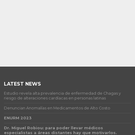
LATEST NEWS
Estudio revela alta prevalencia de enfermedad de Chagas y
riesgo de alteraciones cardíacas en personas latinas
Denuncian Anomalías en Medicamentos de Alto Costo
ENURM 2023
Dr. Miguel Robiou: para poder llevar médicos
especialistas a áreas distantes hay que motivarlos.