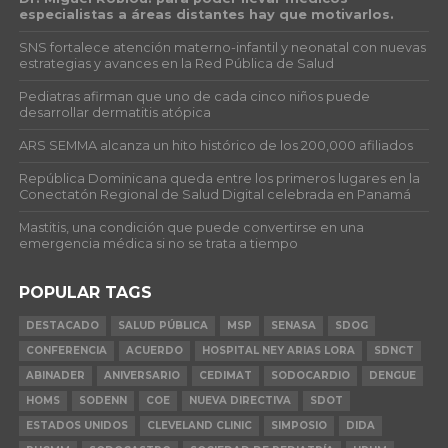
especialistas a áreas distantes hay que motivarlos.
SNS fortalece atención materno-infantil y neonatal con nuevas
estrategias y avances en la Red Pública de Salud
Pediatras afirman que uno de cada cinco niños puede
desarrollar dermatitis atópica
ARS SEMMA alcanza un hito histórico de los 200,000 afiliados
República Dominicana queda entre los primeros lugares en la
Conectatón Regional de Salud Digital celebrada en Panamá
Mastitis, una condición que puede convertirse en una
emergencia médica si no se trata a tiempo
POPULAR TAGS
DESTACADO
SALUD PÚBLICA
MSP
SENASA
SDOG
CONFERENCIA
ACUERDO
HOSPITAL NEY ARIAS LORA
SDNCT
ABINADER
ANIVERSARIO
CEDIMAT
SODOCARDIO
DENGUE
HOMS
SODENN
COE
NUEVA DIRECTIVA
SDOT
ESTADOS UNIDOS
CLEVELAND CLINIC
SIMPOSIO
DIDA