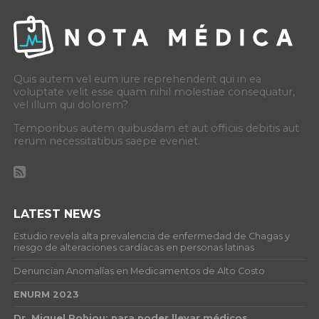
Quis autem vel eum iure reprehenderit qui in ea
voluptate velit esse quam nihil molestiae consequatur,
vel illum qui dolorem?
Temporibus autem quibusdam et aut officiis debitis aut
rerum necessitatibus saepe eveniet.
LATEST NEWS
Estudio revela alta prevalencia de enfermedad de Chagas y
riesgo de alteraciones cardíacas en personas latinas
Denuncian Anomalías en Medicamentos de Alto Costo
ENURM 2023
Dr. Miguel Robiou: para poder llevar médicos