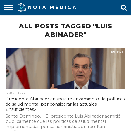
AGENDA
ALL POSTS TAGGED "LUIS
MÉDICA
ARS
ARTÍCULO
ACTUALIDAD
COLEGIO
COVID-
EDUCACIÓN
ESTUDIANTES
FARMACÉUTICAS
GUBERNAMENTAL
HOSPITALES
MARKETING
RESIDENTES
SALUD
SOCIEDADES
TURISMO
VÍDEOS
MÉDICO
19
MÉDICA
Y CLÍNICAS
MÉDICO
LABORAL
MÉDICAS
MÉDICO
ABINADER"
860
ACTUALIDAD
Presidente Abinader anuncia relanzamiento de políticas
de salud mental por considerar las actuales
«insuficientes»
Santo Domingo. – El presidente Luis Abinader admitió
públicamente que las políticas de salud mental
implementadas por su administración resultan