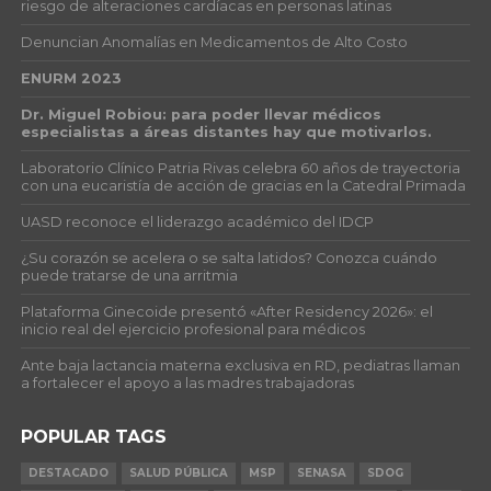
riesgo de alteraciones cardíacas en personas latinas
Denuncian Anomalías en Medicamentos de Alto Costo
ENURM 2023
Dr. Miguel Robiou: para poder llevar médicos
especialistas a áreas distantes hay que motivarlos.
Laboratorio Clínico Patria Rivas celebra 60 años de trayectoria
con una eucaristía de acción de gracias en la Catedral Primada
UASD reconoce el liderazgo académico del IDCP
¿Su corazón se acelera o se salta latidos? Conozca cuándo
puede tratarse de una arritmia
Plataforma Ginecoide presentó «After Residency 2026»: el
inicio real del ejercicio profesional para médicos
Ante baja lactancia materna exclusiva en RD, pediatras llaman
a fortalecer el apoyo a las madres trabajadoras
POPULAR TAGS
DESTACADO
SALUD PÚBLICA
MSP
SENASA
SDOG