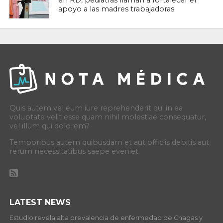
en RD, pediatras llaman a fortalecer el
apoyo a las madres trabajadoras
Quis autem vel eum iure reprehenderit qui in ea
voluptate velit esse quam nihil molestiae consequatur,
vel illum qui dolorem?
Temporibus autem quibusdam et aut officiis debitis aut
rerum necessitatibus saepe eveniet.
LATEST NEWS
Estudio revela alta prevalencia de enfermedad de Chagas y