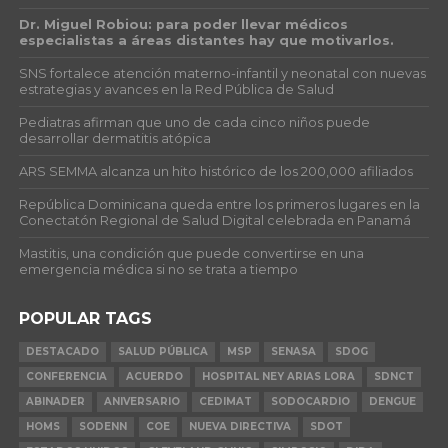
Dr. Miguel Robiou: para poder llevar médicos
especialistas a áreas distantes hay que motivarlos.
SNS fortalece atención materno-infantil y neonatal con nuevas
estrategias y avances en la Red Pública de Salud
Pediatras afirman que uno de cada cinco niños puede
desarrollar dermatitis atópica
ARS SEMMA alcanza un hito histórico de los 200,000 afiliados
República Dominicana queda entre los primeros lugares en la
Conectatón Regional de Salud Digital celebrada en Panamá
Mastitis, una condición que puede convertirse en una
emergencia médica si no se trata a tiempo
POPULAR TAGS
DESTACADO
SALUD PÚBLICA
MSP
SENASA
SDOG
CONFERENCIA
ACUERDO
HOSPITAL NEY ARIAS LORA
SDNCT
ABINADER
ANIVERSARIO
CEDIMAT
SODOCARDIO
DENGUE
HOMS
SODENN
COE
NUEVA DIRECTIVA
SDOT