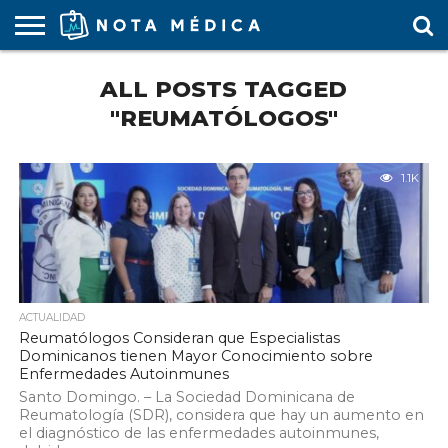
AGENDA
ALL POSTS TAGGED
MÉDICA
ARS
ARTÍCULO
ACTUALIDAD
COLEGIO
COVID-
EDUCACIÓN
ESTUDIANTES
FARMACÉUTICAS
GUBERNAMENTAL
HOSPITALES
MARKETING
RESIDENTES
SALUD
SOCIEDADES
TURISMO
VÍDEOS
MÉDICO
19
MÉDICA
Y CLÍNICAS
MÉDICO
LABORAL
MÉDICAS
MÉDICO
"REUMATÓLOGOS"
1.1K
ACTUALIDAD
Reumatólogos Consideran que Especialistas
Dominicanos tienen Mayor Conocimiento sobre
Enfermedades Autoinmunes
Santo Domingo. – La Sociedad Dominicana de
Reumatología (SDR), considera que hay un aumento en
el diagnóstico de las enfermedades autoinmunes,