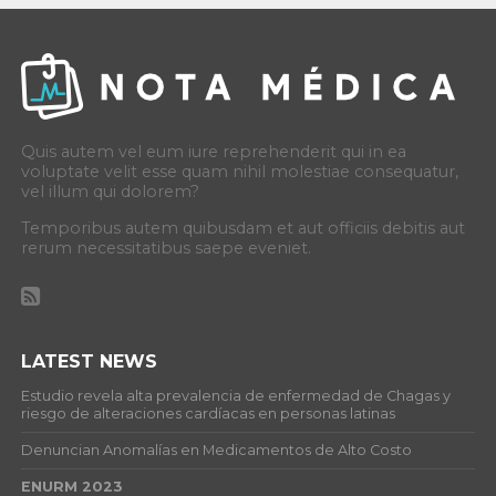
Quis autem vel eum iure reprehenderit qui in ea
voluptate velit esse quam nihil molestiae consequatur,
vel illum qui dolorem?
Temporibus autem quibusdam et aut officiis debitis aut
rerum necessitatibus saepe eveniet.
LATEST NEWS
Estudio revela alta prevalencia de enfermedad de Chagas y
riesgo de alteraciones cardíacas en personas latinas
Denuncian Anomalías en Medicamentos de Alto Costo
ENURM 2023