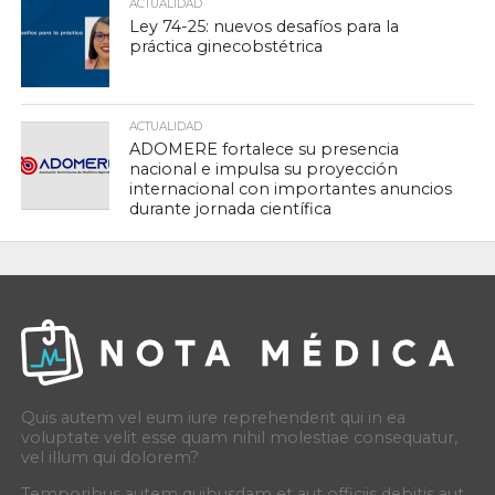
ACTUALIDAD
Ley 74-25: nuevos desafíos para la
práctica ginecobstétrica
ACTUALIDAD
ADOMERE fortalece su presencia
nacional e impulsa su proyección
internacional con importantes anuncios
durante jornada científica
Quis autem vel eum iure reprehenderit qui in ea
voluptate velit esse quam nihil molestiae consequatur,
vel illum qui dolorem?
Temporibus autem quibusdam et aut officiis debitis aut