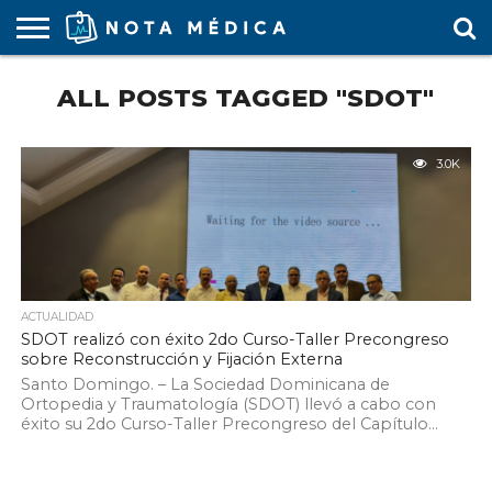
AGENDA
ALL POSTS TAGGED "SDOT"
MÉDICA
ARS
ARTÍCULO
ACTUALIDAD
COLEGIO
COVID-
EDUCACIÓN
ESTUDIANTES
FARMACÉUTICAS
GUBERNAMENTAL
HOSPITALES
MARKETING
RESIDENTES
SALUD
SOCIEDADES
TURISMO
VÍDEOS
MÉDICO
19
MÉDICA
Y CLÍNICAS
MÉDICO
LABORAL
MÉDICAS
MÉDICO
3.0K
ACTUALIDAD
SDOT realizó con éxito 2do Curso-Taller Precongreso
sobre Reconstrucción y Fijación Externa
Santo Domingo. – La Sociedad Dominicana de
Ortopedia y Traumatología (SDOT) llevó a cabo con
éxito su 2do Curso-Taller Precongreso del Capítulo...