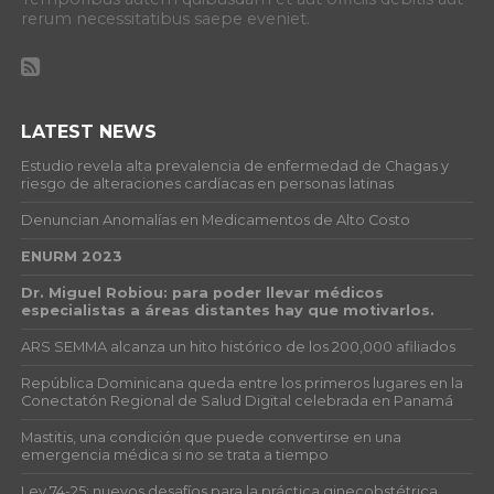
rerum necessitatibus saepe eveniet.
LATEST NEWS
Estudio revela alta prevalencia de enfermedad de Chagas y
riesgo de alteraciones cardíacas en personas latinas
Denuncian Anomalías en Medicamentos de Alto Costo
ENURM 2023
Dr. Miguel Robiou: para poder llevar médicos
especialistas a áreas distantes hay que motivarlos.
ARS SEMMA alcanza un hito histórico de los 200,000 afiliados
República Dominicana queda entre los primeros lugares en la
Conectatón Regional de Salud Digital celebrada en Panamá
Mastitis, una condición que puede convertirse en una
emergencia médica si no se trata a tiempo
Ley 74-25: nuevos desafíos para la práctica ginecobstétrica