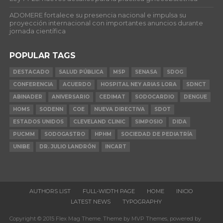
ADOMERE fortalece su presencia nacional e impulsa su
proyección internacional con importantes anuncios durante
jornada científica
POPULAR TAGS
DESTACADO
SALUD PÚBLICA
MSP
SENASA
SDOG
CONFERENCIA
ACUERDO
HOSPITAL NEY ARIAS LORA
SDNCT
ABINADER
ANIVERSARIO
CEDIMAT
SODOCARDIO
DENGUE
HOMS
SODENN
COE
NUEVA DIRECTIVA
SDOT
ESTADOS UNIDOS
CLEVELAND CLINIC
SIMPOSIO
DIDA
PUCMM
SODOGASTRO
HPHM
SOCIEDAD DE PEDIATRÍA
UNIBE
DR. JULIO LANDRÓN
INCART
AUTHORS LIST
FULL-WIDTH PAGE
HOME
INICIO
LATEST NEWS
TYPOGRAPHY
Copyright © 2015 Flex Mag Theme. Theme by MVP Themes, powered by