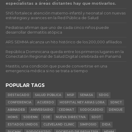
especialistas a áreas distantes hay que motivarlos.
SNS fortalece atención materno-infantil y neonatal con nuevas
estrategias y avances en la Red Pública de Salud
Pediatras afirman que uno de cada cinco niños puede
desarrollar dermatitis atópica
ARS SEMMA alcanza un hito histórico de los 200,000 afiliados
República Dominicana queda entre los primeros lugares en la
Conectatón Regional de Salud Digital celebrada en Panamá
Mastitis, una condición que puede convertirse en una
emergencia médica si no se trata a tiempo
POPULAR TAGS
DESTACADO
SALUD PÚBLICA
MSP
SENASA
SDOG
CONFERENCIA
ACUERDO
HOSPITAL NEY ARIAS LORA
SDNCT
ABINADER
ANIVERSARIO
CEDIMAT
SODOCARDIO
DENGUE
HOMS
SODENN
COE
NUEVA DIRECTIVA
SDOT
ESTADOS UNIDOS
CLEVELAND CLINIC
SIMPOSIO
DIDA
PUCMM
SODOGASTRO
SOCIEDAD DE PEDIATRÍA
HPHM