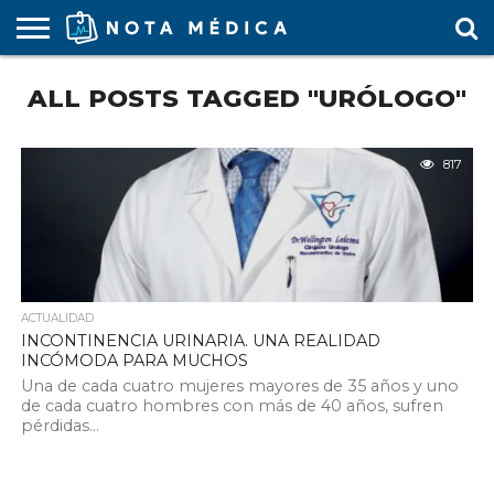
AGENDA
ALL POSTS TAGGED "URÓLOGO"
MÉDICA
ARS
ARTÍCULO
ACTUALIDAD
COLEGIO
COVID-
EDUCACIÓN
ESTUDIANTES
FARMACÉUTICAS
GUBERNAMENTAL
HOSPITALES
MARKETING
RESIDENTES
SALUD
SOCIEDADES
TURISMO
VÍDEOS
MÉDICO
19
MÉDICA
Y CLÍNICAS
MÉDICO
LABORAL
MÉDICAS
MÉDICO
817
ACTUALIDAD
INCONTINENCIA URINARIA. UNA REALIDAD
INCÓMODA PARA MUCHOS
Una de cada cuatro mujeres mayores de 35 años y uno
de cada cuatro hombres con más de 40 años, sufren
pérdidas...