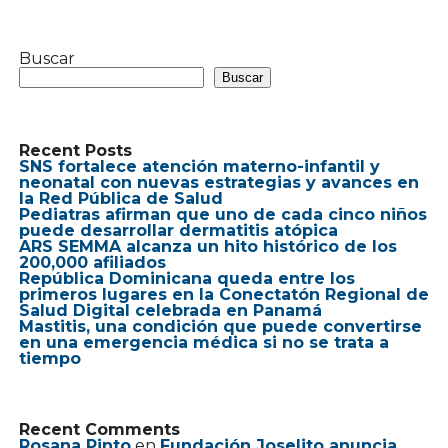
Buscar
Buscar
Recent Posts
SNS fortalece atención materno-infantil y
neonatal con nuevas estrategias y avances en
la Red Pública de Salud
Pediatras afirman que uno de cada cinco niños
puede desarrollar dermatitis atópica
ARS SEMMA alcanza un hito histórico de los
200,000 afiliados
República Dominicana queda entre los
primeros lugares en la Conectatón Regional de
Salud Digital celebrada en Panamá
Mastitis, una condición que puede convertirse
en una emergencia médica si no se trata a
tiempo
Recent Comments
Rosana Pinto
en
Fundación Joselito anuncia