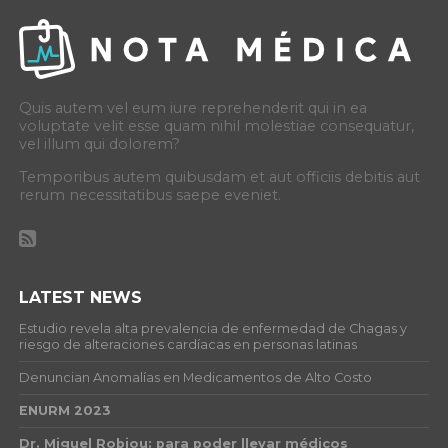
Quis autem vel eum iure reprehenderit qui in ea
voluptate velit esse quam nihil molestiae consequatur,
vel illum qui dolorem?
Temporibus autem quibusdam et aut officiis debitis aut
rerum necessitatibus saepe eveniet.
LATEST NEWS
Estudio revela alta prevalencia de enfermedad de Chagas y
riesgo de alteraciones cardíacas en personas latinas
Denuncian Anomalías en Medicamentos de Alto Costo
ENURM 2023
Dr. Miguel Robiou: para poder llevar médicos