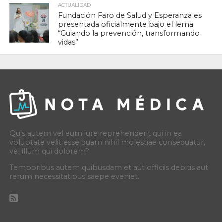
ACTUALIDAD
Fundación Faro de Salud y Esperanza es
presentada oficialmente bajo el lema
“Guiando la prevención, transformando
vidas”
Quis autem vel eum iure reprehenderit qui in ea
voluptate velit esse quam nihil molestiae consequatur,
vel illum qui dolorem?
Temporibus autem quibusdam et aut officiis debitis aut
rerum necessitatibus saepe eveniet.