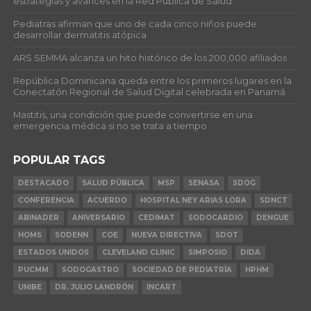
estrategias y avances en la Red Pública de Salud
Pediatras afirman que uno de cada cinco niños puede
desarrollar dermatitis atópica
ARS SEMMA alcanza un hito histórico de los 200,000 afiliados
República Dominicana queda entre los primeros lugares en la
Conectatón Regional de Salud Digital celebrada en Panamá
Mastitis, una condición que puede convertirse en una
emergencia médica si no se trata a tiempo
POPULAR TAGS
DESTACADO
SALUD PÚBLICA
MSP
SENASA
SDOG
CONFERENCIA
ACUERDO
HOSPITAL NEY ARIAS LORA
SDNCT
ABINADER
ANIVERSARIO
CEDIMAT
SODOCARDIO
DENGUE
HOMS
SODENN
COE
NUEVA DIRECTIVA
SDOT
ESTADOS UNIDOS
CLEVELAND CLINIC
SIMPOSIO
DIDA
PUCMM
SODOGASTRO
SOCIEDAD DE PEDIATRÍA
HPHM
UNIBE
DR. JULIO LANDRÓN
INCART