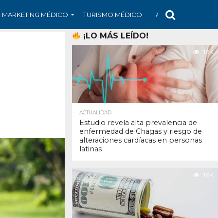
MARKETING MÉDICO
TURISMO MÉDICO
ARS
ARTÍCULO
¡LO MÁS LEÍDO!
1.6K
ACTUALIDAD
Estudio revela alta prevalencia de
enfermedad de Chagas y riesgo de
alteraciones cardíacas en personas
latinas
1.6K