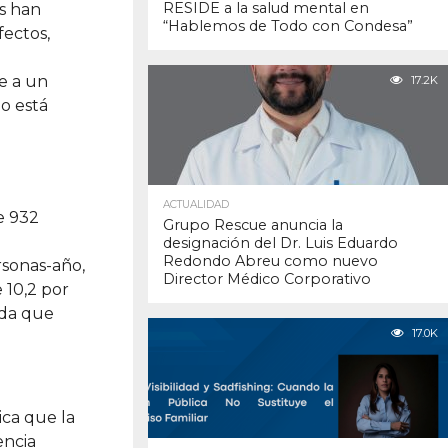
RESIDE a la salud mental en
es han
“Hablemos de Todo con Condesa”
fectos,
e a un
17.2K
no está
ACTUALIDAD
e 932
Grupo Rescue anuncia la
designación del Dr. Luis Eduardo
Redondo Abreu como nuevo
rsonas-año,
Director Médico Corporativo
 10,2 por
ida que
17.0K
ica que la
encia