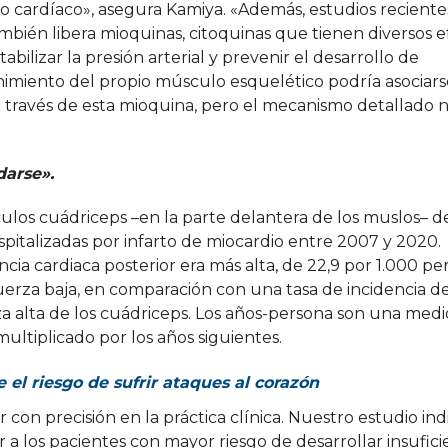
do cardíaco», asegura Kamiya. «Además, estudios recient
ién libera mioquinas, citoquinas que tienen diversos e
abilizar la presión arterial y prevenir el desarrollo de
imiento del propio músculo esquelético podría asociars
 a través de esta mioquina, pero el mecanismo detallado 
arse».
culos cuádriceps –en la parte delantera de los muslos– d
pitalizadas por infarto de miocardio entre 2007 y 2020.
ncia cardiaca posterior era más alta, de 22,9 por 1.000 pe
erza baja, en comparación con una tasa de incidencia de
a alta de los cuádriceps. Los años-persona son una med
ltiplicado por los años siguientes.
el riesgo de sufrir ataques al corazón
r con precisión en la práctica clínica. Nuestro estudio ind
r a los pacientes con mayor riesgo de desarrollar insufici