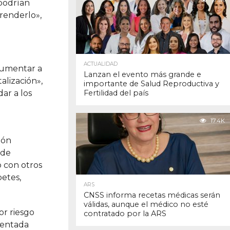
17.9K
 podrían
prenderlo»,
ACTUALIDAD
gumentar a
Lanzan el evento más grande e
alización»,
importante de Salud Reproductiva y
ar a los
Fertilidad del país
17.4K
ión
 de
o con otros
betes,
ARS
CNSS informa recetas médicas serán
válidas, aunque el médico no esté
or riesgo
contratado por la ARS
sentada