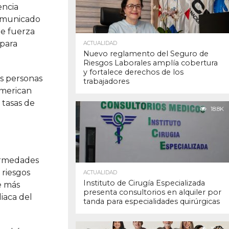
encia
comunicado
de fuerza
 para
ACTUALIDAD
Nuevo reglamento del Seguro de
Riesgos Laborales amplía cobertura
y fortalece derechos de los
as personas
trabajadores
American
 tasas de
18.8K
fermedades
 riesgos
ACTUALIDAD
Instituto de Cirugía Especializada
e más
presenta consultorios en alquiler por
diaca del
tanda para especialidades quirúrgicas