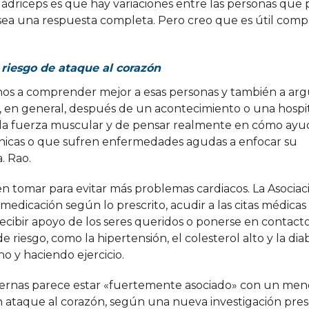
ádriceps es que hay variaciones entre las personas que
e sea una respuesta completa. Pero creo que es útil com
riesgo de ataque al corazón
nos a comprender mejor a esas personas y también a ar
 en general, después de un acontecimiento o una hospit
on la fuerza muscular y de pensar realmente en cómo ayud
nicas o que sufren enfermedades agudas a enfocar su
. Rao.
 tomar para evitar más problemas cardiacos. La Asociac
dicación según lo prescrito, acudir a las citas médicas
 recibir apoyo de los seres queridos o ponerse en contact
de riesgo, como la hipertensión, el colesterol alto y la dia
 y haciendo ejercicio.
iernas parece estar «fuertemente asociado» con un men
un ataque al corazón, según una nueva investigación pre