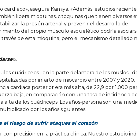
do cardíaco», asegura Kamiya. «Además, estudios recient
ién libera mioquinas, citoquinas que tienen diversos e
abilizar la presión arterial y prevenir el desarrollo de
imiento del propio músculo esquelético podría asociars
 a través de esta mioquina, pero el mecanismo detallado 
arse».
culos cuádriceps –en la parte delantera de los muslos– d
pitalizadas por infarto de miocardio entre 2007 y 2020.
ncia cardiaca posterior era más alta, de 22,9 por 1.000 pe
erza baja, en comparación con una tasa de incidencia de
a alta de los cuádriceps. Los años-persona son una med
ltiplicado por los años siguientes.
el riesgo de sufrir ataques al corazón
r con precisión en la práctica clínica. Nuestro estudio ind