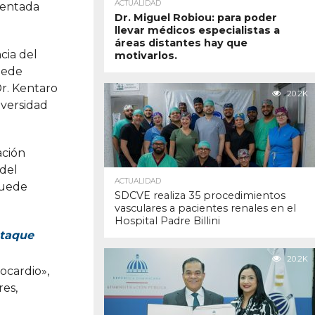
ACTUALIDAD
sentada
Dr. Miguel Robiou: para poder
llevar médicos especialistas a
áreas distantes hay que
cia del
motivarlos.
uede
Dr. Kentaro
20.2K
iversidad
ación
 del
ACTUALIDAD
puede
SDCVE realiza 35 procedimientos
vasculares a pacientes renales en el
Hospital Padre Billini
ataque
20.2K
iocardio»,
res,