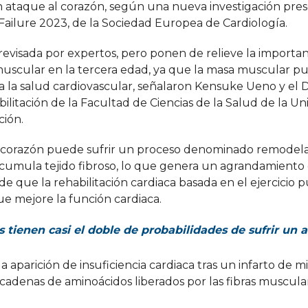
un ataque al corazón, según una nueva investigación pre
Failure 2023, de la Sociedad Europea de Cardiología.
revisada por expertos, pero ponen de relieve la importan
 muscular en la tercera edad, ya que la masa muscular p
a la salud cardiovascular, señalaron Kensuke Ueno y el 
itación de la Facultad de Ciencias de la Salud de la Un
ción.
 el corazón puede sufrir un proceso denominado remodel
acumula tejido fibroso, lo que genera un agrandamiento
e que la rehabilitación cardiaca basada en el ejercicio 
ue mejore la función cardiaca.
tienen casi el doble de probabilidades de sufrir un 
a aparición de insuficiencia cardiaca tras un infarto de m
 cadenas de aminoácidos liberados por las fibras muscula