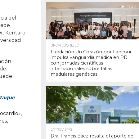
17.4K
cia del
uede
Dr. Kentaro
iversidad
UNCATEGORIZED
Fundación Un Corazón por Fanconi
impulsa vanguardia médica en RD
ación
con jornadas científicas
 del
internacionales sobre fallas
medulares genéticas
puede
17.4K
ataque
iocardio»,
res,
ENTREVISTAS
Dra. Francis Báez resalta el aporte de