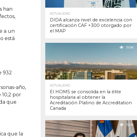
es han
ACTUALIDAD
fectos,
DIDA alcanza nivel de excelencia con
certificación CAF +300 otorgado por
e a un
el MAP
no está
19.9K
e 932
ACTUALIDAD
rsonas-año,
El HOMS se consolida en la élite
 10,2 por
hospitalaria al obtener la
ida que
Acreditación Platino de Accreditation
Canada
19.9K
ica que la