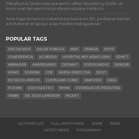
Plataforma Ginecoide presentó «After Residency 2026»: el
inicio real del ejercicio profesional para médicos
Ante baja lactancia materna exclusiva en RD, pediatras llaman
a fortalecer el apoyo a las madres trabajadoras
POPULAR TAGS
DESTACADO
SALUD PÚBLICA
MSP
SENASA
SDOG
CONFERENCIA
ACUERDO
HOSPITAL NEY ARIAS LORA
SDNCT
ABINADER
ANIVERSARIO
CEDIMAT
SODOCARDIO
DENGUE
HOMS
SODENN
COE
NUEVA DIRECTIVA
SDOT
ESTADOS UNIDOS
CLEVELAND CLINIC
SIMPOSIO
DIDA
PUCMM
SODOGASTRO
HPHM
SOCIEDAD DE PEDIATRÍA
UNIBE
DR. JULIO LANDRÓN
INCART
AUTHORS LIST
FULL-WIDTH PAGE
HOME
INICIO
LATEST NEWS
TYPOGRAPHY