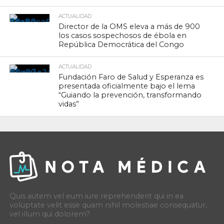
ACTUALIDAD
Director de la OMS eleva a más de 900
los casos sospechosos de ébola en
República Democrática del Congo
ACTUALIDAD
Fundación Faro de Salud y Esperanza es
presentada oficialmente bajo el lema
“Guiando la prevención, transformando
vidas”
Quis autem vel eum iure reprehenderit qui in ea
voluptate velit esse quam nihil molestiae consequatur,
vel illum qui dolorem?