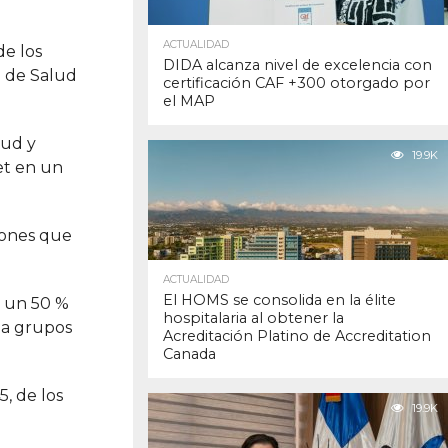
ACTUALIDAD
de los
DIDA alcanza nivel de excelencia con
ol de Salud
certificación CAF +300 otorgado por
el MAP
lud y
19.9K
et en un
iones que
ACTUALIDAD
El HOMS se consolida en la élite
n un 50 %
hospitalaria al obtener la
 a grupos
Acreditación Platino de Accreditation
Canada
, de los
19.9K