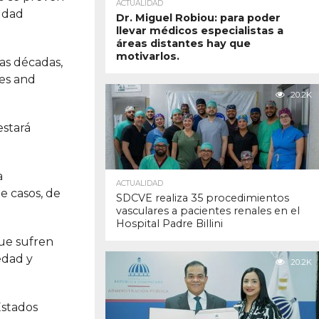
ACTUALIDAD
aldad
Dr. Miguel Robiou: para poder
llevar médicos especialistas a
áreas distantes hay que
motivarlos.
as décadas,
tes and
20.2K
estará
a
ACTUALIDAD
e casos, de
SDCVE realiza 35 procedimientos
vasculares a pacientes renales en el
Hospital Padre Billini
que sufren
edad y
20.2K
Estados