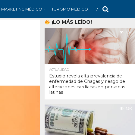
MARKETING MÉDICO
TURISMO MÉDICO
ARS
ARTÍCULO
¡LO MÁS LEÍDO!
1.6K
ACTUALIDAD
Estudio revela alta prevalencia de
enfermedad de Chagas y riesgo de
alteraciones cardíacas en personas
latinas
1.6K