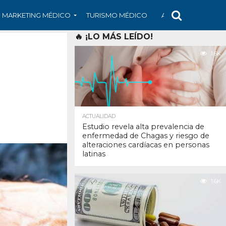
MARKETING MÉDICO
TURISMO MÉDICO
ARS
ARTÍCULO
🔥 ¡LO MÁS LEÍDO!
1.6K
ACTUALIDAD
Estudio revela alta prevalencia de
enfermedad de Chagas y riesgo de
alteraciones cardíacas en personas
latinas
1.6K