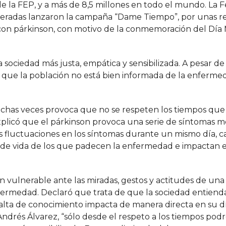
e la FEP, y a más de 8,5 millones en todo el mundo. La 
ederadas lanzaron la campaña “Dame Tiempo”, por unas r
 con párkinson, con motivo de la conmemoración del Día
 sociedad más justa, empática y sensibilizada. A pesar de la
 que la población no está bien informada de la enferme
has veces provoca que no se respeten los tiempos que 
xplicó que el párkinson provoca una serie de síntomas m
 fluctuaciones en los síntomas durante un mismo día, 
ad de vida de los que padecen la enfermedad e impactan 
ón vulnerable ante las miradas, gestos y actitudes de una
ermedad. Declaró que trata de que la sociedad entienda
falta de conocimiento impacta de manera directa en su dí
Andrés Álvarez, “sólo desde el respeto a los tiempos po