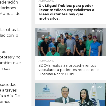
ACTUALIDAD
Federación
Dr. Miguel Robiou: para poder
elaciones
llevar médicos especialistas a
 Mundial de
áreas distantes hay que
motivarlos.
s cifras, la
20.2K
dad con lo
las
otores y no
ACTUALIDAD
cambios que
SDCVE realiza 35 procedimientos
en sus
vasculares a pacientes renales en el
Hospital Padre Billini
 sociedad
20.2K
 a través
a a día. De
dremos