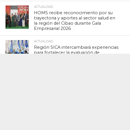
ACTUALIDAD
HOMS recibe reconocimiento por su
trayectoria y aportes al sector salud en
la región del Cibao durante Gala
Empresarial 2026
ACTUALIDAD
Región SICA intercambiará experiencias
para fortalecer la evaluación de
medicamentos biotecnológicos y
biosimilares
ACTUALIDAD
Ministerio de Salud exhorta a la
población a tomar medidas preventivas
ante la presencia del polvo del Sahara
ACTUALIDAD
ADOFEM y SNS coordinan acciones en
formación de grado, posgrado y
pasantía de Ley