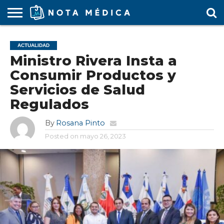
AGENDA
MÉDICA
ARS
ARTÍCULO
ACTUALIDAD
COLEGIO
COVID-
EDUCACIÓN
ESTUDIANTES
FARMACÉUTICAS
GUBERNAMENTAL
HOSPITALES
MARKETING
RESIDENTES
SALUD
SOCIEDADES
TURISMO
VÍDEOS
ACTUALIDAD
MÉDICO
19
MÉDICA
Y CLÍNICAS
MÉDICO
LABORAL
MÉDICAS
MÉDICO
Ministro Rivera Insta a
Consumir Productos y
Servicios de Salud
Regulados
By
Rosana Pinto
Posted on
mayo 26, 2023