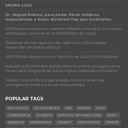
ENURM 2023
Dr. Miguel Robiou: para poder llevar médicos
especialistas a áreas distantes hay que motivarlos.
SNS fortalece atención materno-infantil y neonatal con nuevas
estrategias y avances en la Red Pública de Salud
Pediatras afirman que uno de cada cinco niños puede
desarrollar dermatitis atópica
ARS SEMMA alcanza un hito histórico de los 200,000 afiliados
República Dominicana queda entre los primeros lugares en la
Conectatón Regional de Salud Digital celebrada en Panamá
Mastitis, una condición que puede convertirse en una
emergencia médica si no se trata a tiempo
POPULAR TAGS
DESTACADO
SALUD PÚBLICA
MSP
SENASA
SDOG
CONFERENCIA
ACUERDO
HOSPITAL NEY ARIAS LORA
SDNCT
ABINADER
ANIVERSARIO
CEDIMAT
SODOCARDIO
DENGUE