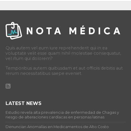
Quis autem vel eum iure reprehenderit qui in ea
voluptate velit esse quam nihil molestiae consequatur,
vel illum qui dolorem?
Temporibus autem quibusdam et aut officiis debitis aut
rerum necessitatibus saepe eveniet.
LATEST NEWS
Estudio revela alta prevalencia de enfermedad de Chagas y
riesgo de alteraciones cardíacas en personas latinas
Denuncian Anomalías en Medicamentos de Alto Costo