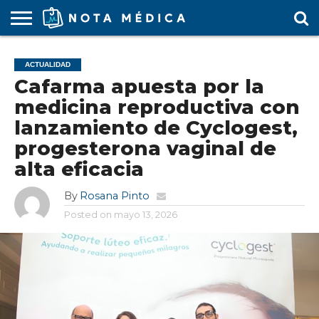
AGENDA
MÉDICA
ARS
ARTÍCULO
ACTUALIDAD
COLEGIO
COVID-
EDUCACIÓN
ESTUDIANTES
FARMACÉUTICAS
GUBERNAMENTAL
HOSPITALES
MARKETING
RESIDENTES
SALUD
SOCIEDADES
TURISMO
VÍDEOS
ACTUALIDAD
MÉDICO
19
MÉDICA
Y CLÍNICAS
MÉDICO
LABORAL
MÉDICAS
MÉDICO
Cafarma apuesta por la
medicina reproductiva con
lanzamiento de Cyclogest,
progesterona vaginal de
alta eficacia
By
Rosana Pinto
Posted on
mayo 13, 2026