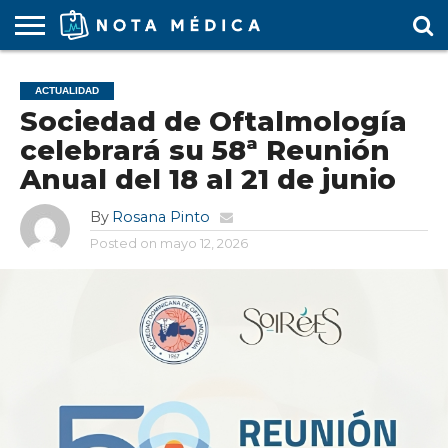
AGENDA
MÉDICA
ARS
ARTÍCULO
ACTUALIDAD
COLEGIO
COVID-
EDUCACIÓN
ESTUDIANTES
FARMACÉUTICAS
GUBERNAMENTAL
HOSPITALES
MARKETING
RESIDENTES
SALUD
SOCIEDADES
TURISMO
VÍDEOS
ACTUALIDAD
MÉDICO
19
MÉDICA
Y CLÍNICAS
MÉDICO
LABORAL
MÉDICAS
MÉDICO
Sociedad de Oftalmología
celebrará su 58ª Reunión
Anual del 18 al 21 de junio
By
Rosana Pinto
Posted on
mayo 12, 2026