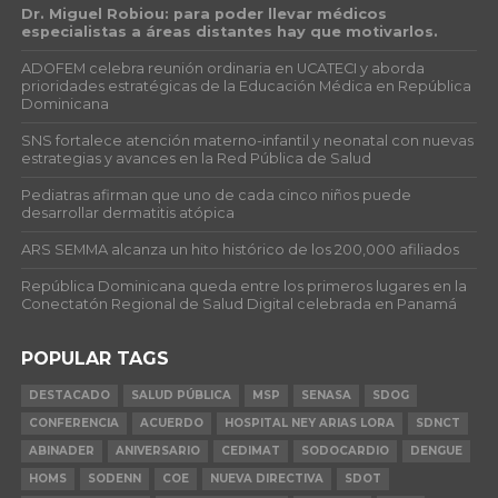
Dr. Miguel Robiou: para poder llevar médicos
especialistas a áreas distantes hay que motivarlos.
ADOFEM celebra reunión ordinaria en UCATECI y aborda
prioridades estratégicas de la Educación Médica en República
Dominicana
SNS fortalece atención materno-infantil y neonatal con nuevas
estrategias y avances en la Red Pública de Salud
Pediatras afirman que uno de cada cinco niños puede
desarrollar dermatitis atópica
ARS SEMMA alcanza un hito histórico de los 200,000 afiliados
República Dominicana queda entre los primeros lugares en la
Conectatón Regional de Salud Digital celebrada en Panamá
POPULAR TAGS
DESTACADO
SALUD PÚBLICA
MSP
SENASA
SDOG
CONFERENCIA
ACUERDO
HOSPITAL NEY ARIAS LORA
SDNCT
ABINADER
ANIVERSARIO
CEDIMAT
SODOCARDIO
DENGUE
HOMS
SODENN
COE
NUEVA DIRECTIVA
SDOT