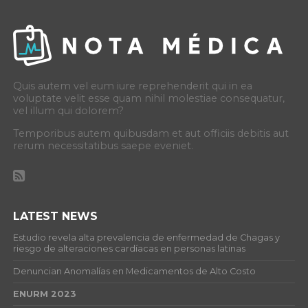
Quis autem vel eum iure reprehenderit qui in ea
voluptate velit esse quam nihil molestiae consequatur,
vel illum qui dolorem?
Temporibus autem quibusdam et aut officiis debitis aut
rerum necessitatibus saepe eveniet.
LATEST NEWS
Estudio revela alta prevalencia de enfermedad de Chagas y
riesgo de alteraciones cardíacas en personas latinas
Denuncian Anomalías en Medicamentos de Alto Costo
ENURM 2023