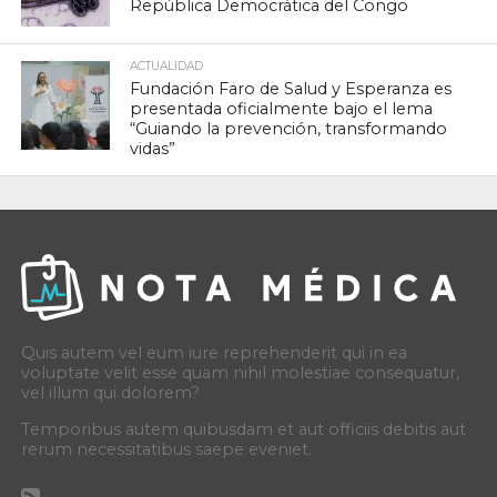
República Democrática del Congo
ACTUALIDAD
Fundación Faro de Salud y Esperanza es
presentada oficialmente bajo el lema
“Guiando la prevención, transformando
vidas”
Quis autem vel eum iure reprehenderit qui in ea
voluptate velit esse quam nihil molestiae consequatur,
vel illum qui dolorem?
Temporibus autem quibusdam et aut officiis debitis aut
rerum necessitatibus saepe eveniet.