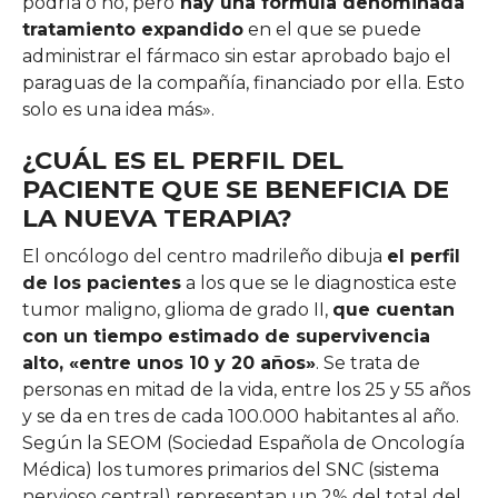
podría o no, pero
hay una fórmula denominada
tratamiento expandido
en el que se puede
administrar el fármaco sin estar aprobado bajo el
paraguas de la compañía, financiado por ella. Esto
solo es una idea más».
¿CUÁL ES EL PERFIL DEL
PACIENTE QUE SE BENEFICIA DE
LA NUEVA TERAPIA?
El oncólogo del centro madrileño dibuja
el perfil
de los pacientes
a los que se le diagnostica este
tumor maligno, glioma de grado II,
que cuentan
con un tiempo estimado de supervivencia
alto, «entre unos 10 y 20 años»
. Se trata de
personas en mitad de la vida, entre los 25 y 55 años
y se da en tres de cada 100.000 habitantes al año.
Según la SEOM (Sociedad Española de Oncología
Médica) los tumores primarios del SNC (sistema
nervioso central) representan un 2% del total del