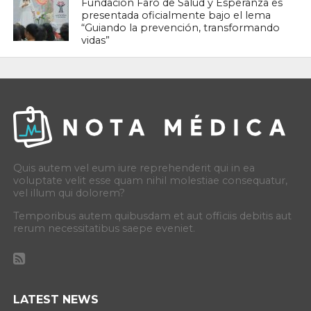
Fundación Faro de Salud y Esperanza es
presentada oficialmente bajo el lema
“Guiando la prevención, transformando
vidas”
Quis autem vel eum iure reprehenderit qui in ea
voluptate velit esse quam nihil molestiae consequatur,
vel illum qui dolorem?
Temporibus autem quibusdam et aut officiis debitis aut
rerum necessitatibus saepe eveniet.
LATEST NEWS