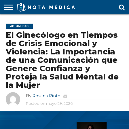
AGENDA
MÉDICA
ARS
ARTÍCULO
ACTUALIDAD
COLEGIO
COVID-
EDUCACIÓN
ESTUDIANTES
FARMACÉUTICAS
GUBERNAMENTAL
HOSPITALES
MARKETING
RESIDENTES
SALUD
SOCIEDADES
TURISMO
VÍDEOS
ACTUALIDAD
MÉDICO
19
MÉDICA
Y CLÍNICAS
MÉDICO
LABORAL
MÉDICAS
MÉDICO
El Ginecólogo en Tiempos
de Crisis Emocional y
Violencia: La Importancia
de una Comunicación que
Genere Confianza y
Proteja la Salud Mental de
la Mujer
By
Rosana Pinto
Posted on
mayo 29, 2026