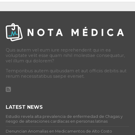
Quis autem vel eum iure reprehenderit qui in ea
voluptate velit esse quam nihil molestiae consequatur,
vel illum qui dolorem?
Temporibus autem quibusdam et aut officiis debitis aut
rerum necessitatibus saepe eveniet.
LATEST NEWS
Estudio revela alta prevalencia de enfermedad de Chagas y
riesgo de alteraciones cardíacas en personas latinas
Denuncian Anomalías en Medicamentos de Alto Costo