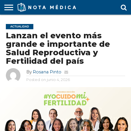
AGENDA
MÉDICA
ARS
ARTÍCULO
ACTUALIDAD
COLEGIO
COVID-
EDUCACIÓN
ESTUDIANTES
FARMACÉUTICAS
GUBERNAMENTAL
HOSPITALES
MARKETING
RESIDENTES
SALUD
SOCIEDADES
TURISMO
VÍDEOS
ACTUALIDAD
MÉDICO
19
MÉDICA
Y CLÍNICAS
MÉDICO
LABORAL
MÉDICAS
MÉDICO
Lanzan el evento más
grande e importante de
Salud Reproductiva y
Fertilidad del país
By
Rosana Pinto
Posted on
junio 4, 2026