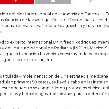
COMMENTS
n del Mes Internacional de la Anemia de Fanconi, la 
olidación de la investigación científica del país al celeb
entadas a elevar el estándar de diagnóstico y tratamient
s.
nocido experto internacional Dr. Alfredo Rodríguez, miem
del Instituto Nacional de Pediatría (INP) de México. S
fica que la fundación ha venido construyendo para mitigar
iagnóstico en el extranjero.
26 titulada «Implementación de una estrategia mexicana 
dular: primeros 50 casos», se llevó a cabo en las instalac
e este encuentro se compartieron protocolos clínicos ap
 a pediatras y hematólogos dominicanos para la detecció