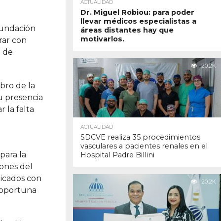
ACTUALIDAD
Dr. Miguel Robiou: para poder
llevar médicos especialistas a
Fundación
áreas distantes hay que
motivarlos.
rar con
o de
20.2K
bro de la
u presencia
 la falta
ACTUALIDAD
SDCVE realiza 35 procedimientos
vasculares a pacientes renales en el
para la
Hospital Padre Billini
iones del
licados con
20.2K
n oportuna