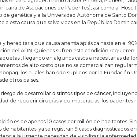
ás sincero agradecimiento a ARS Primera, Pioneer, Labo
icana de Asociaciones de Pacientes), así como al Hospit
to de genética y a la Universidad Autónoma de Santo D
e a esta causa que salva vidas en la República Dominica
y hereditaria que causa anemia aplásica hasta en el 90%
ación del ADN. Quienes sufren esta condición requieren
aquetas , llegando en algunos casos a necesitarlas de f
amentos de alto costo que no se comercializan regular
mbopag, los cuales han sido suplidos por la Fundación 
de otros países.
iesgo de desarrollar distintos tipos de cáncer, incluye
lidad de requerir cirugías y quimioterapias, los pacientes 
dición es de apenas 10 casos por millón de habitantes. S
 de habitantes, ya se registran 9 casos diagnosticados e
encia la urgente necesidad de visibilizar la enfermedad