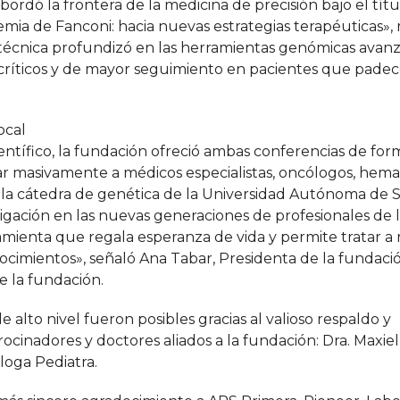
bordó la frontera de la medicina de precisión bajo el tít
ia de Fanconi: hacia nuevas estrategias terapéuticas», 
 técnica profundizó en las herramientas genómicas avan
s críticos y de mayor seguimiento en pacientes que pade
ocal
ientífico, la fundación ofreció ambas conferencias de for
ar masivamente a médicos especialistas, oncólogos, hema
 la cátedra de genética de la Universidad Autónoma de 
gación en las nuevas generaciones de profesionales de l
erramienta que regala esperanza de vida y permite tratar a
nocimientos», señaló Ana Tabar, Presidenta de la fundac
e la fundación.
 de alto nivel fueron posibles gracias al valioso respaldo y
ocinadores y doctores aliados a la fundación: Dra. Maxiel 
loga Pediatra.