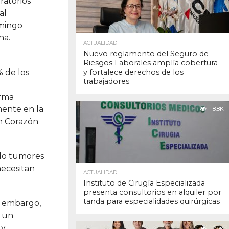
ratorios
al
omingo
na.
ACTUALIDAD
Nuevo reglamento del Seguro de
Riesgos Laborales amplía cobertura
 de los
y fortalece derechos de los
trabajadores
orma
mente en la
18.8K
Un Corazón
ndo tumores
necesitan
ACTUALIDAD
Instituto de Cirugía Especializada
presenta consultorios en alquiler por
tanda para especialidades quirúrgicas
in embargo,
n un
 y