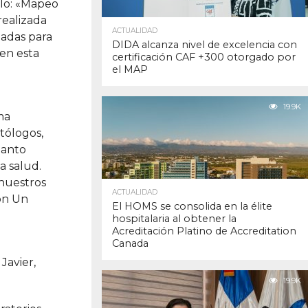
ulo: «Mapeo
realizada
ACTUALIDAD
zadas para
DIDA alcanza nivel de excelencia con
cen esta
certificación CAF +300 otorgado por
el MAP
19.9K
ma
tólogos,
Santo
a salud.
 nuestros
ACTUALIDAD
ión Un
El HOMS se consolida en la élite
hospitalaria al obtener la
Acreditación Platino de Accreditation
Canada
Javier,
19.9K