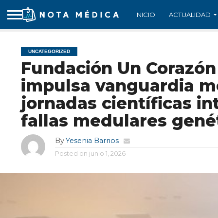
INICIO
ACTUALIDAD
UNCATEGORIZED
Fundación Un Corazón
impulsa vanguardia m
jornadas científicas i
fallas medulares gené
By
Yesenia Barrios
Posted on
junio 1, 2026