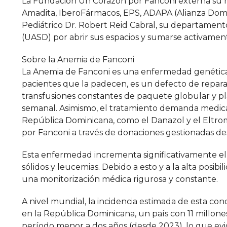
La Fundación Un Corazón por Fanconi externa su m
Amadita, IberoFármacos, EPS, ADAPA (Alianza Domin
Pediátrico Dr. Robert Reid Cabral, su departamen
(UASD) por abrir sus espacios y sumarse activament
Sobre la Anemia de Fanconi
La Anemia de Fanconi es una enfermedad genética 
pacientes que la padecen, es un defecto de repar
transfusiones constantes de paquete globular y pl
semanal. Asimismo, el tratamiento demanda medic
República Dominicana, como el Danazol y el Eltro
por Fanconi a través de donaciones gestionadas des
Esta enfermedad incrementa significativamente el r
sólidos y leucemias. Debido a esto y a la alta posibi
una monitorización médica rigurosa y constante.
A nivel mundial, la incidencia estimada de esta con
en la República Dominicana, un país con 11 millones
período menor a dos años (desde 2023), lo que evid