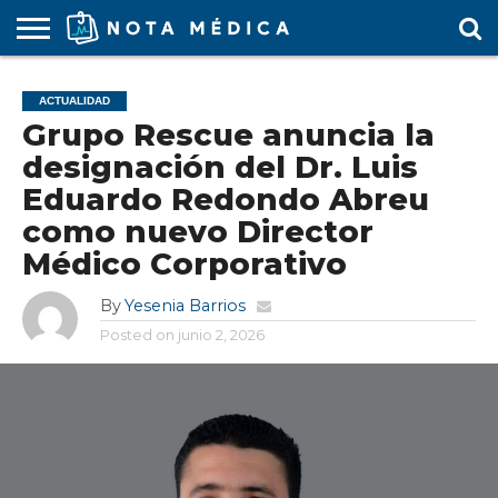
AGENDA
MÉDICA
ARS
ARTÍCULO
ACTUALIDAD
COLEGIO
COVID-
EDUCACIÓN
ESTUDIANTES
FARMACÉUTICAS
GUBERNAMENTAL
HOSPITALES
MARKETING
RESIDENTES
SALUD
SOCIEDADES
TURISMO
VÍDEOS
ACTUALIDAD
MÉDICO
19
MÉDICA
Y CLÍNICAS
MÉDICO
LABORAL
MÉDICAS
MÉDICO
Grupo Rescue anuncia la
designación del Dr. Luis
Eduardo Redondo Abreu
como nuevo Director
Médico Corporativo
By
Yesenia Barrios
Posted on
junio 2, 2026