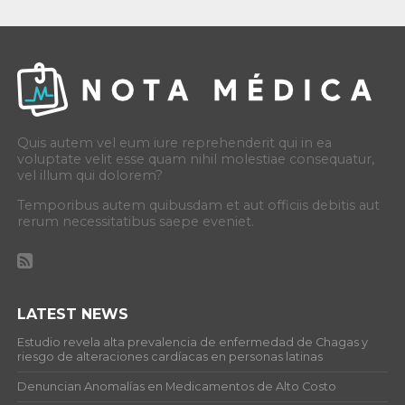
Quis autem vel eum iure reprehenderit qui in ea
voluptate velit esse quam nihil molestiae consequatur,
vel illum qui dolorem?
Temporibus autem quibusdam et aut officiis debitis aut
rerum necessitatibus saepe eveniet.
LATEST NEWS
Estudio revela alta prevalencia de enfermedad de Chagas y
riesgo de alteraciones cardíacas en personas latinas
Denuncian Anomalías en Medicamentos de Alto Costo