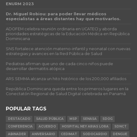
ENURM 2023
Dr. Miguel Robiou: para poder llevar médicos
especialistas a áreas distantes hay que motivarlos.
ADOFEM celebra reunión ordinaria en UCATECI y aborda
prioridades estratégicas de la Educación Médica en República
Dominicana
SNS fortalece atención materno-infantil y neonatal con nuevas
estrategias y avances en la Red Pública de Salud
Pediatras afirman que uno de cada cinco niños puede
desarrollar dermatitis atópica
ARS SEMMA alcanza un hito histórico de los 200,000 afiliados
República Dominicana queda entre los primeros lugares en la
Conectatón Regional de Salud Digital celebrada en Panamá
POPULAR TAGS
DESTACADO
SALUD PÚBLICA
MSP
SENASA
SDOG
CONFERENCIA
ACUERDO
HOSPITAL NEY ARIAS LORA
SDNCT
ABINADER
ANIVERSARIO
CEDIMAT
SODOCARDIO
DENGUE