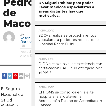
Pedro
Dr. Miguel Robiou: para poder
llevar médicos especialistas a
de
áreas distantes hay que
motivarlos.
Macorís
20.3K
ACTUALIDAD
By
SDCVE realiza 35 procedimientos
Yesenia
vasculares a pacientes renales en el
Barrios
Hospital Padre Billini
Posted on
enero 17, 2023
20.2K
ACTUALIDAD
DIDA alcanza nivel de excelencia con
certificación CAF +300 otorgado por
el MAP
COMMENTS
SHARE
TWEET
SHARE
EMAIL
19.9K
ACTUALIDAD
El Seguro
El HOMS se consolida en la élite
Nacional de
hospitalaria al obtener la
Salud
Acreditación Platino de Accreditation
Canada
(SeNaSa),