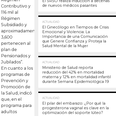
El SRSO realiza inducción a decenas
de nuevos médicos pasantes
Contributivo y
116 mil al
Régimen
15.7K
ACTUALIDAD
Subsidiado y
El Ginecólogo en Tiempos de Crisis
aproximadamente
Emocional y Violencia: La
Importancia de una Comunicación
3,600
que Genere Confianza y Proteja la
pertenecen al
Salud Mental de la Mujer
plan de
Pensionados y
15.6K
Jubilados”.
ACTUALIDAD
Ministerio de Salud reporta
En cuanto a los
reducción del 42% en mortalidad
programas de
materna y 12% en mortalidad infantil
Prevención y
durante Semana Epidemiológica 19
Promoción de
la Salud, indicó
15.3K
ACTUALIDAD
que, en el
El pilar del embarazo: ¿Por qué la
programa para
progesterona vaginal es clave en la
adultos
optimización del soporte lúteo?