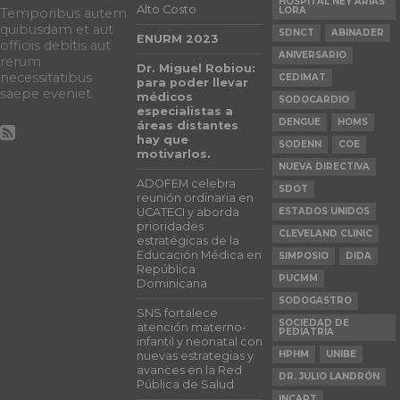
HOSPITAL NEY ARIAS
Alto Costo
LORA
Temporibus autem
quibusdam et aut
SDNCT
ABINADER
ENURM 2023
officiis debitis aut
ANIVERSARIO
rerum
Dr. Miguel Robiou:
necessitatibus
CEDIMAT
para poder llevar
saepe eveniet.
médicos
SODOCARDIO
especialistas a
DENGUE
HOMS
áreas distantes
hay que
SODENN
COE
motivarlos.
NUEVA DIRECTIVA
ADOFEM celebra
SDOT
reunión ordinaria en
UCATECI y aborda
ESTADOS UNIDOS
prioridades
CLEVELAND CLINIC
estratégicas de la
Educación Médica en
SIMPOSIO
DIDA
República
PUCMM
Dominicana
SODOGASTRO
SNS fortalece
SOCIEDAD DE
atención materno-
PEDIATRÍA
infantil y neonatal con
HPHM
UNIBE
nuevas estrategias y
avances en la Red
DR. JULIO LANDRÓN
Pública de Salud
INCART