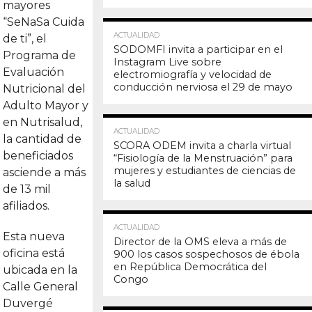
mayores
“SeNaSa Cuida
14.5K
ACTUALIDAD
de ti”, el
SODOMFI invita a participar en el
Programa de
Instagram Live sobre
Evaluación
electromiografía y velocidad de
conducción nerviosa el 29 de mayo
Nutricional del
Adulto Mayor y
en Nutrisalud,
14.5K
ACTUALIDAD
la cantidad de
SCORA ODEM invita a charla virtual
beneficiados
“Fisiología de la Menstruación” para
mujeres y estudiantes de ciencias de
asciende a más
la salud
de 13 mil
afiliados.
14.4K
ACTUALIDAD
Esta nueva
Director de la OMS eleva a más de
oficina está
900 los casos sospechosos de ébola
en República Democrática del
ubicada en la
Congo
Calle General
Duvergé