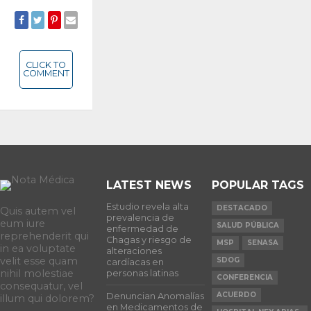
SHARE
TWEET
SHARE
EMAIL
CLICK TO
COMMENT
LATEST NEWS
POPULAR TAGS
Estudio revela alta
DESTACADO
Quis autem vel
prevalencia de
eum iure
SALUD PÚBLICA
enfermedad de
reprehenderit qui
Chagas y riesgo de
MSP
SENASA
in ea voluptate
alteraciones
velit esse quam
SDOG
cardíacas en
nihil molestiae
personas latinas
CONFERENCIA
consequatur, vel
ACUERDO
Denuncian Anomalías
illum qui dolorem?
en Medicamentos de