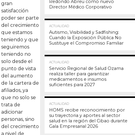
Redondo Abreu como nuevo
gran
Director Médico Corporativo
satisfacción
poder ser parte
17.0K
del crecimiento
ACTUALIDAD
que estamos
Autismo, Visibilidad y Sadfishing:
Cuando la Exposición Pública No
teniendo y que
Sustituye el Compromiso Familiar
seguiremos
teniendo no
16.7K
solo desde el
ACTUALIDAD
punto de vista
Servicio Regional de Salud Ozama
realiza taller para garantizar
del aumento
medicamentos e insumos
de la cartera de
suficientes para 2027
afiliados, ya
que no solo se
16.5K
trata de
ACTUALIDAD
HOMS recibe reconocimiento por
adicionar
su trayectoria y aportes al sector
personas, sino
salud en la región del Cibao durante
del crecimiento
Gala Empresarial 2026
a nivel de