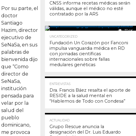
CNSS informa recetas médicas serán
Por su parte, el
válidas, aunque el médico no esté
contratado por la ARS
doctor
Santiago
Hazim, director
17.4K
ejecutivo de
UNCATEGORIZED
Fundación Un Corazón por Fanconi
SeNaSa, en sus
impulsa vanguardia médica en RD
palabras de
con jornadas científicas
bienvenida dijo
internacionales sobre fallas
medulares genéticas
que “Como
director de
SeNaSa,
17.4K
ENTREVISTAS
institución
Dra. Francis Báez resalta el aporte de
pensada para
RESIDE a la salud mental en
“Hablemos de Todo con Condesa”
velar por la
salud del
pueblo
17.2K
ACTUALIDAD
dominicano,
Grupo Rescue anuncia la
me provoca
designación del Dr. Luis Eduardo