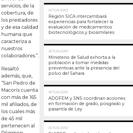
servicios, de la
16.5K
ACTUALIDAD
cobertura, de
Región SICA intercambiará
los prestadores
experiencias para fortalecer la
y de esa calidad
evaluación de medicamentos
biotecnológicos y biosimilares
humana que
caracteriza a
nuestros
16.4K
ACTUALIDAD
colaboradores.”.
Ministerio de Salud exhorta a la
población a tomar medidas
preventivas ante la presencia del
Resaltó
polvo del Sahara
además, que,
“San Pedro de
Macorís cuenta
15.8K
ACTUALIDAD
con más de 165
ADOFEM y SNS coordinan acciones
en formación de grado, posgrado y
mil afiliados, de
pasantía de Ley
los cuales más
de 45 mil
pertenecen al
15.8K
ACTUALIDAD
Régimen