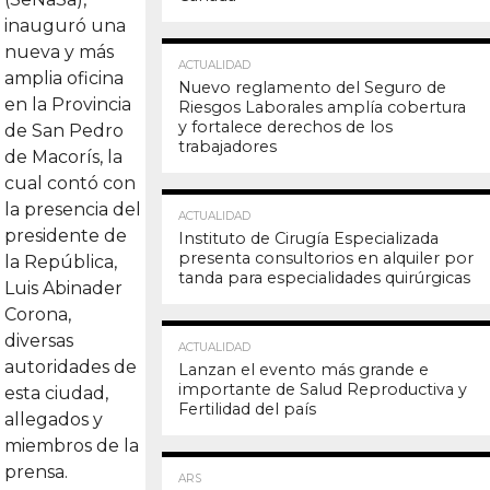
inauguró una
nueva y más
19.9K
ACTUALIDAD
amplia oficina
Nuevo reglamento del Seguro de
en la Provincia
Riesgos Laborales amplía cobertura
y fortalece derechos de los
de San Pedro
trabajadores
de Macorís, la
cual contó con
18.8K
la presencia del
ACTUALIDAD
presidente de
Instituto de Cirugía Especializada
presenta consultorios en alquiler por
la República,
tanda para especialidades quirúrgicas
Luis Abinader
Corona,
18.0K
diversas
ACTUALIDAD
autoridades de
Lanzan el evento más grande e
importante de Salud Reproductiva y
esta ciudad,
Fertilidad del país
allegados y
miembros de la
17.4K
prensa.
ARS