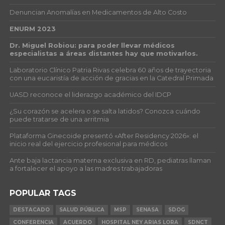
Denuncian Anomalías en Medicamentos de Alto Costo
ENURM 2023
Dr. Miguel Robiou: para poder llevar médicos
especialistas a áreas distantes hay que motivarlos.
Laboratorio Clínico Patria Rivas celebra 60 años de trayectoria
con una eucaristía de acción de gracias en la Catedral Primada
UASD reconoce el liderazgo académico del IDCP
¿Su corazón se acelera o se salta latidos? Conozca cuándo
puede tratarse de una arritmia
Plataforma Ginecoide presentó «After Residency 2026»: el
inicio real del ejercicio profesional para médicos
Ante baja lactancia materna exclusiva en RD, pediatras llaman
a fortalecer el apoyo a las madres trabajadoras
POPULAR TAGS
DESTACADO
SALUD PÚBLICA
MSP
SENASA
SDOG
CONFERENCIA
ACUERDO
HOSPITAL NEY ARIAS LORA
SDNCT