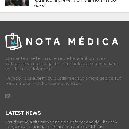
“Guiando la prevención, transformando
vidas”
Quis autem vel eum iure reprehenderit qui in ea
voluptate velit esse quam nihil molestiae consequatur,
vel illum qui dolorem?
Temporibus autem quibusdam et aut officiis debitis aut
rerum necessitatibus saepe eveniet.
LATEST NEWS
Estudio revela alta prevalencia de enfermedad de Chagas y
riesgo de alteraciones cardíacas en personas latinas