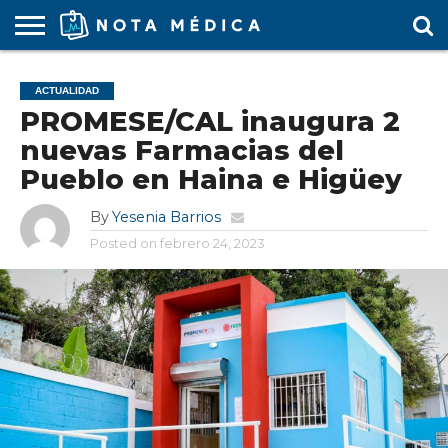
AGENDA
MÉDICA
ARS
ARTÍCULO
ACTUALIDAD
COLEGIO
COVID-
EDUCACIÓN
ESTUDIANTES
FARMACÉUTICAS
GUBERNAMENTAL
HOSPITALES
MARKETING
RESIDENTES
SALUD
SOCIEDADES
TURISMO
VÍDEOS
ACTUALIDAD
MÉDICO
19
MÉDICA
Y CLÍNICAS
MÉDICO
LABORAL
MÉDICAS
MÉDICO
PROMESE/CAL inaugura 2
nuevas Farmacias del
Pueblo en Haina e Higüey
By
Yesenia Barrios
Posted on
febrero 24, 2023