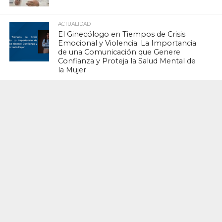
ACTUALIDAD
El Ginecólogo en Tiempos de Crisis
Emocional y Violencia: La Importancia
de una Comunicación que Genere
Confianza y Proteja la Salud Mental de
la Mujer
ACTUALIDAD
Ministerio de Salud reporta reducción
del 42% en mortalidad materna y 12%
en mortalidad infantil durante Semana
Epidemiológica 19
ACTUALIDAD
El pilar del embarazo: ¿Por qué la
progesterona vaginal es clave en la
optimización del soporte lúteo?
ACTUALIDAD
SODOMFI invita a participar en el