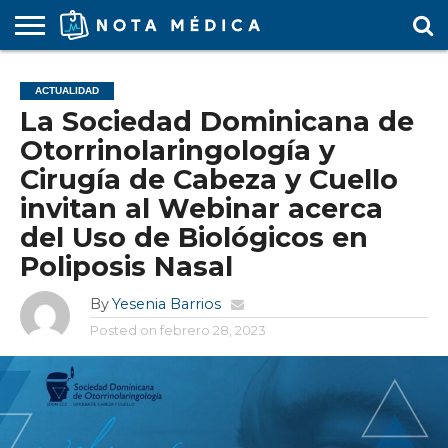
AGENDA
MÉDICA
ARS
ARTÍCULO
ACTUALIDAD
COLEGIO
COVID-
EDUCACIÓN
ESTUDIANTES
FARMACÉUTICAS
GUBERNAMENTAL
HOSPITALES
MARKETING
RESIDENTES
SALUD
SOCIEDADES
TURISMO
VÍDEOS
ACTUALIDAD
MÉDICO
19
MÉDICA
Y CLÍNICAS
MÉDICO
LABORAL
MÉDICAS
MÉDICO
La Sociedad Dominicana de
Otorrinolaringología y
Cirugía de Cabeza y Cuello
invitan al Webinar acerca
del Uso de Biológicos en
Poliposis Nasal
By
Yesenia Barrios
Posted on
febrero 28, 2023