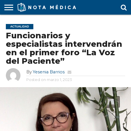
AGENDA
MÉDICA
ARS
ARTÍCULO
ACTUALIDAD
COLEGIO
COVID-
EDUCACIÓN
ESTUDIANTES
FARMACÉUTICAS
GUBERNAMENTAL
HOSPITALES
MARKETING
RESIDENTES
SALUD
SOCIEDADES
TURISMO
VÍDEOS
ACTUALIDAD
MÉDICO
19
MÉDICA
Y CLÍNICAS
MÉDICO
LABORAL
MÉDICAS
MÉDICO
Funcionarios y
especialistas intervendrán
en el primer foro “La Voz
del Paciente”
By
Yesenia Barrios
Posted on
marzo 1, 2023