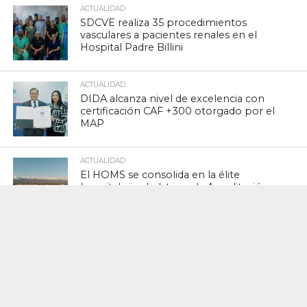
ACTUALIDAD
SDCVE realiza 35 procedimientos
vasculares a pacientes renales en el
Hospital Padre Billini
ACTUALIDAD
DIDA alcanza nivel de excelencia con
certificación CAF +300 otorgado por el
MAP
ACTUALIDAD
El HOMS se consolida en la élite
hospitalaria al obtener la Acreditación
Platino de Accreditation Canada
ACTUALIDAD
Nuevo reglamento del Seguro de
Riesgos Laborales amplía cobertura y
fortalece derechos de los trabajadores