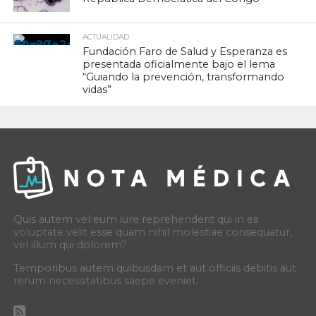
ACTUALIDAD
Fundación Faro de Salud y Esperanza es
presentada oficialmente bajo el lema
“Guiando la prevención, transformando
vidas”
Quis autem vel eum iure reprehenderit qui in ea
voluptate velit esse quam nihil molestiae consequatur,
vel illum qui dolorem?
Temporibus autem quibusdam et aut officiis debitis aut
rerum necessitatibus saepe eveniet.