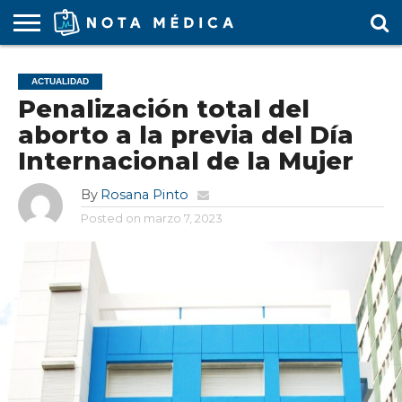
AGENDA
MÉDICA
ARS
ARTÍCULO
ACTUALIDAD
COLEGIO
COVID-
EDUCACIÓN
ESTUDIANTES
FARMACÉUTICAS
GUBERNAMENTAL
HOSPITALES
MARKETING
RESIDENTES
SALUD
SOCIEDADES
TURISMO
VÍDEOS
ACTUALIDAD
MÉDICO
19
MÉDICA
Y CLÍNICAS
MÉDICO
LABORAL
MÉDICAS
MÉDICO
Penalización total del
aborto a la previa del Día
Internacional de la Mujer
By
Rosana Pinto
Posted on
marzo 7, 2023