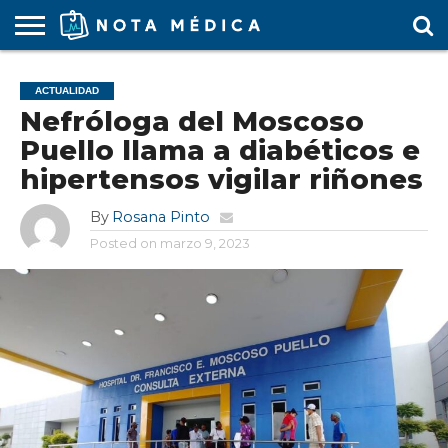
AGENDA
MÉDICA
ARS
ARTÍCULO
ACTUALIDAD
COLEGIO
COVID-
EDUCACIÓN
ESTUDIANTES
FARMACÉUTICAS
GUBERNAMENTAL
HOSPITALES
MARKETING
RESIDENTES
SALUD
SOCIEDADES
TURISMO
VÍDEOS
ACTUALIDAD
MÉDICO
19
MÉDICA
Y CLÍNICAS
MÉDICO
LABORAL
MÉDICAS
MÉDICO
Nefróloga del Moscoso
Puello llama a diabéticos e
hipertensos vigilar riñones
By
Rosana Pinto
Posted on
marzo 9, 2023