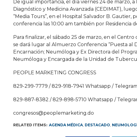
De igual importancia, el día viernes 24 de marzo, a
Diagnóstico y Medicina Avanzada (CEDIMAT), luego,
“Media Tours”, en el Hospital Salvador B. Gautier
conferencia las 10:00 am también por Residencia 
Para finalizar, el sábado 25 de marzo, en el Cent
se dará lugar al Almuerzo Conferencia “Puesta al 
Encarnación; Neumóloga y Ex Directora del Program
Neumóloga y Encargada de la Unidad de Tubercul
PEOPLE MARKETING CONGRESS
829-299-7779 / 829-918-7941 Whatsapp / Telegra
829-887-8382 / 829-898-5710 Whatsapp / Telegr
congresos@peoplemarketing.do
RELATED ITEMS:
AGENDA MÉDICA
,
DESTACADO
,
NEUMOLOG