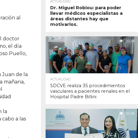
ACTUALIDAD
Dr. Miguel Robiou: para poder
llevar médicos especialistas a
ación al
áreas distantes hay que
motivarlos.
l doctor
20.2K
o, el día
oso Puello,
n Juan de la
ACTUALIDAD
la mañana,
SDCVE realiza 35 procedimientos
el
vasculares a pacientes renales en el
sidad
Hospital Padre Billini
 la
20.2K
 cabo a las