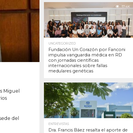
17.4K
UNCATEGORIZED
Fundación Un Corazón por Fanconi
impulsa vanguardia médica en RD
con jornadas científicas
internacionales sobre fallas
medulares genéticas
17.4K
is Miguel
ios
 sede del
ENTREVISTAS
Dra. Francis Báez resalta el aporte de