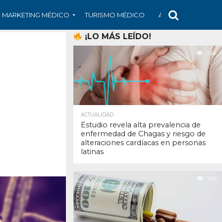
MARKETING MÉDICO
TURISMO MÉDICO
ARS
ARTÍCULO
¡LO MÁS LEÍDO!
1.6K
ACTUALIDAD
Estudio revela alta prevalencia de
enfermedad de Chagas y riesgo de
alteraciones cardíacas en personas
latinas
1.6K