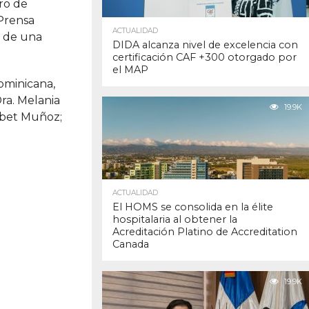
tro de
 Prensa
ACTUALIDAD
e de una
DIDA alcanza nivel de excelencia con
certificación CAF +300 otorgado por
el MAP
ominicana,
ra. Melania
19.9K
abet Muñoz;
ACTUALIDAD
El HOMS se consolida en la élite
hospitalaria al obtener la
Acreditación Platino de Accreditation
Canada
19.9K