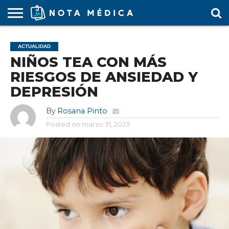
AGENDA
MÉDICA
ARS
ARTÍCULO
ACTUALIDAD
COLEGIO
COVID-
EDUCACIÓN
ESTUDIANTES
FARMACÉUTICAS
GUBERNAMENTAL
HOSPITALES
MARKETING
RESIDENTES
SALUD
SOCIEDADES
TURISMO
VÍDEOS
ACTUALIDAD
MÉDICO
19
MÉDICA
Y CLÍNICAS
MÉDICO
LABORAL
MÉDICAS
MÉDICO
NIÑOS TEA CON MÁS
RIESGOS DE ANSIEDAD Y
DEPRESIÓN
By
Rosana Pinto
Posted on
marzo 31, 2023