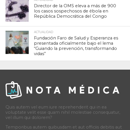
Director de la OMS eleva a más de 900
los casos sospechosos de ébola en
República Democrática del Congo
ACTUALIDAD
Fundación Faro de Salud y Esperanza es
presentada oficialmente bajo el lema
“Guiando la prevención, transformando
vidas”
Quis autem vel eum iure reprehenderit qui in ea
voluptate velit esse quam nihil molestiae consequatur,
vel illum qui dolorem?
Temporibus autem quibusdam et aut officiis debitis aut