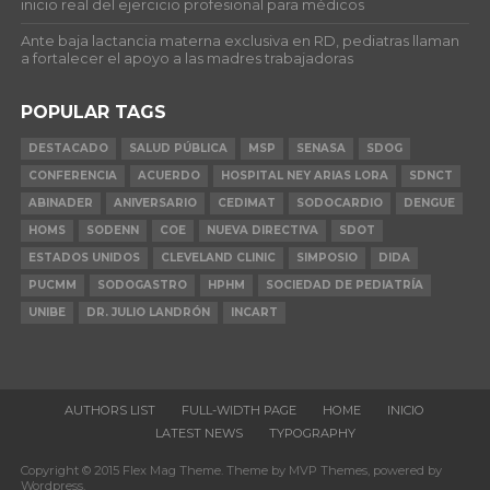
inicio real del ejercicio profesional para médicos
Ante baja lactancia materna exclusiva en RD, pediatras llaman
a fortalecer el apoyo a las madres trabajadoras
POPULAR TAGS
DESTACADO
SALUD PÚBLICA
MSP
SENASA
SDOG
CONFERENCIA
ACUERDO
HOSPITAL NEY ARIAS LORA
SDNCT
ABINADER
ANIVERSARIO
CEDIMAT
SODOCARDIO
DENGUE
HOMS
SODENN
COE
NUEVA DIRECTIVA
SDOT
ESTADOS UNIDOS
CLEVELAND CLINIC
SIMPOSIO
DIDA
PUCMM
SODOGASTRO
HPHM
SOCIEDAD DE PEDIATRÍA
UNIBE
DR. JULIO LANDRÓN
INCART
AUTHORS LIST
FULL-WIDTH PAGE
HOME
INICIO
LATEST NEWS
TYPOGRAPHY
Copyright © 2015 Flex Mag Theme. Theme by MVP Themes, powered by
Wordpress.