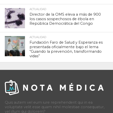
ACTUALIDAD
Director de la OMS eleva a más de 900
los casos sospechosos de ébola en
República Democrática del Congo
ACTUALIDAD
Fundación Faro de Salud y Esperanza es
presentada oficialmente bajo el lema
“Guiando la prevención, transformando
vidas”
Quis autem vel eum iure reprehenderit qui in ea
voluptate velit esse quam nihil molestiae consequatur,
vel illum qui dolorem?