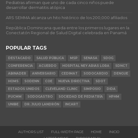
Pediatras afirman que uno de cada cinco niños puede
desarrollar dermatitis atópica
ARS SEMMA alcanza un hito histórico de los 200,000 afiliados
República Dominicana queda entre los primeros lugares en la
Conectatón Regional de Salud Digital celebrada en Panamá
POPULAR TAGS
DESTACADO
SALUD PÚBLICA
MSP
SENASA
SDOG
CONFERENCIA
ACUERDO
HOSPITAL NEY ARIAS LORA
SDNCT
ABINADER
ANIVERSARIO
CEDIMAT
SODOCARDIO
DENGUE
HOMS
SODENN
COE
NUEVA DIRECTIVA
SDOT
ESTADOS UNIDOS
CLEVELAND CLINIC
SIMPOSIO
DIDA
PUCMM
SODOGASTRO
SOCIEDAD DE PEDIATRÍA
HPHM
UNIBE
DR. JULIO LANDRÓN
INCART
AUTHORS LIST
FULL-WIDTH PAGE
HOME
INICIO